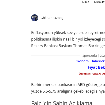
Dinle
Durakla
Gökhan Özbaş
Enflasyonun yüksek seviyelerde seyretmesi
politikasına ilişkin nasıl bir yol izleyeceğ
Rezerv Bankası Başkanı Thomas Barkin gelec
Sponsorlu | 202
Ekonomi Haberleri 
Fiyat Bek
Ücretsiz (FOREX) D
Barkin merkez bankasının ABD gösterge pol
yüzde 5,5-5,75 aralığına çekebileceği sinyal
Faiz için Şahin Açıklama