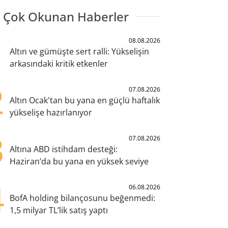
 Çok Okunan Haberler
1
08.08.2026
Altın ve gümüşte sert ralli: Yükselişin
arkasındaki kritik etkenler
2
07.08.2026
Altın Ocak'tan bu yana en güçlü haftalık
yükselişe hazırlanıyor
3
07.08.2026
Altına ABD istihdam desteği:
Haziran’da bu yana en yüksek seviye
4
06.08.2026
BofA holding bilançosunu beğenmedi:
1,5 milyar TL’lik satış yaptı