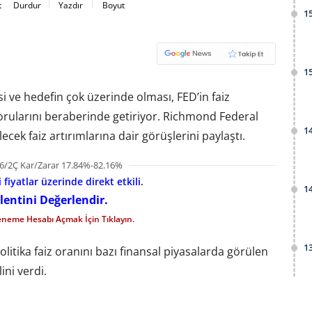
t
Durdur
Yazdır
Boyut
1
1
 ve hedefin çok üzerinde olması, FED’in faiz
i sorularını beraberinde getiriyor. Richmond Federal
1
ek faiz artırımlarına dair görüşlerini paylaştı.
6/2Ç Kar/Zarar 17.84%-82.16%
fiyatlar üzerinde direkt etkili.
1
lentini Değerlendir.
eneme Hesabı Açmak İçin Tıklayın.
1
itika faiz oranını bazı finansal piyasalarda görülen
ini verdi.