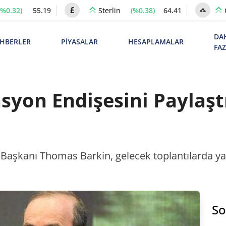
(%0.32)
55.19
(%0.38)
64.41
Sterlin
DA
HBERLER
PİYASALAR
HESAPLAMALAR
FA
syon Endişesini Paylaşt
aşkanı Thomas Barkin, gelecek toplantılarda yapıl
So