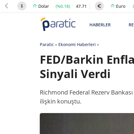
(%0.18)
47.71
Dolar
Euro
HABERLER
RE
Paratic
»
Ekonomi Haberleri
»
FED/Barkin Enfla
Sinyali Verdi
Richmond Federal Rezerv Bankası B
ilişkin konuştu.