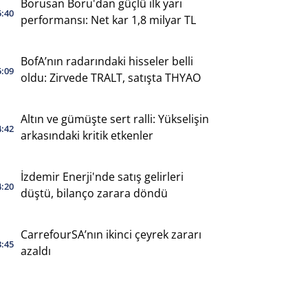
Borusan Boru'dan güçlü ilk yarı
5:40
performansı: Net kar 1,8 milyar TL
BofA’nın radarındaki hisseler belli
5:09
oldu: Zirvede TRALT, satışta THYAO
Altın ve gümüşte sert ralli: Yükselişin
4:42
arkasındaki kritik etkenler
İzdemir Enerji'nde satış gelirleri
4:20
düştü, bilanço zarara döndü
CarrefourSA’nın ikinci çeyrek zararı
3:45
azaldı