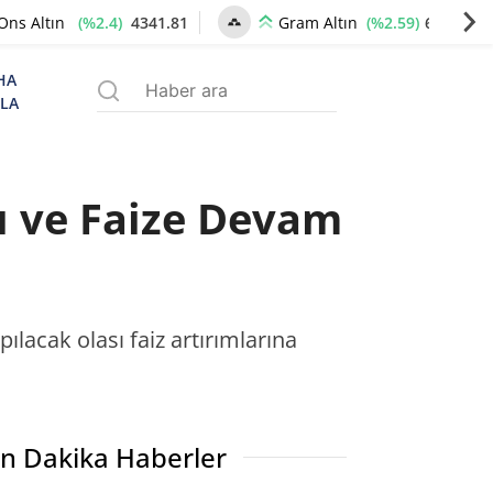
(%2.4)
4341.81
(%2.59)
6660.55
Ons Altın
Gram Altın
HA
ZLA
ı ve Faize Devam
acak olası faiz artırımlarına
n Dakika Haberler