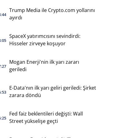
Trump Media ile Crypto.com yollarını
8:44
ayırdı
SpaceX yatırımcısını sevindirdi:
8:05
Hisseler zirveye koşuyor
Mogan Enerji'nin ilk yarı zararı
7:27
geriledi
E-Data'nın ilk yarı geliri geriledi: Şirket
6:53
zarara döndü
Fed faiz beklentileri değişti: Wall
6:25
Street yükselişe geçti