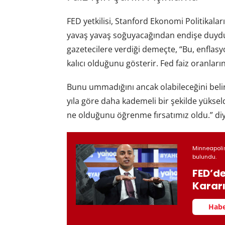
FED yetkilisi, Stanford Ekonomi Politikala
yavaş yavaş soğuyacağından endişe duydu
gazetecilere verdiği demeçte, “Bu, enflas
kalıcı olduğunu gösterir. Fed faiz oranlarını
Bunu ummadığını ancak olabileceğini belir
yıla göre daha kademeli bir şekilde yüksel
ne olduğunu öğrenme fırsatımız oldu.” di
Minneapolis
bulundu.
FED’de
Karar
Habe