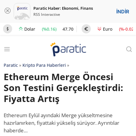
Paratic Haber: Ekonomi, Finans
İNDİR
RSS Interactive
(%0.16)
47.70
(%-0.02)
Dolar
Euro
Paratic
»
Kripto Para Haberleri
»
Ethereum Merge Öncesi
Son Testini Gerçekleştirdi:
Fiyatta Artış
Ethereum Eylül ayındaki Merge yükseltmesine
hazırlanırken, fiyattaki yükseliş sürüyor. Ayrıntılar
haberde…