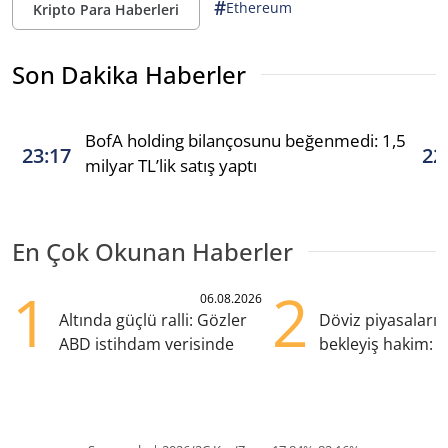
#
Ethereum
Kripto Para Haberleri
Son Dakika Haberler
BofA holding bilançosunu beğenmedi: 1,5
23:17
22
milyar TL’lik satış yaptı
En Çok Okunan Haberler
1
2
06.08.2026
Altında güçlü ralli: Gözler
Döviz piyasaları
ABD istihdam verisinde
bekleyiş hakim: Y
pozisyondan kaçı