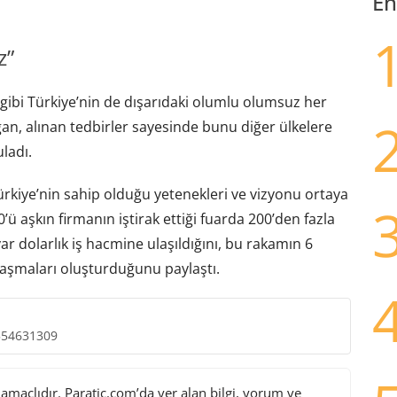
En
z”
ibi Türkiye’nin de dışarıdaki olumlu olumsuz her
an, alınan tedbirler sayesinde bunu diğer ülkelere
ladı.
kiye’nin sahip olduğu yetenekleri ve vizyonu ortaya
 aşkın firmanın iştirak ettiği fuarda 200’den fazla
lyar dolarlık iş hacmine ulaşıldığını, bu rakamın 6
nlaşmaları oluşturduğunu paylaştı.
554631309
maçlıdır. Paratic.com’da yer alan bilgi, yorum ve