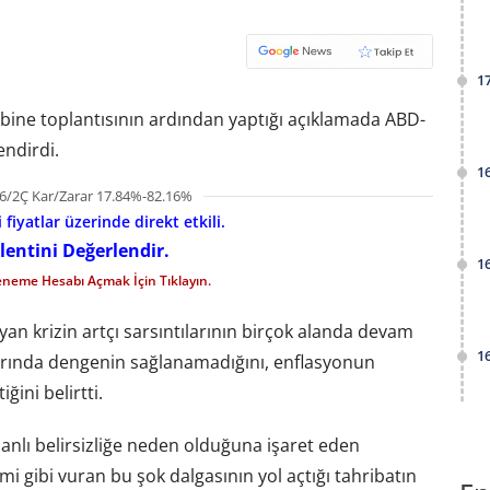
1
ine toplantısının ardından yaptığı açıklamada ABD-
endirdi.
1
6/2Ç Kar/Zarar 17.84%-82.16%
fiyatlar üzerinde direkt etkili.
lentini Değerlendir.
1
eneme Hesabı Açmak İçin Tıklayın.
ayan krizin artçı sarsıntılarının birçok alanda devam
1
tlarında dengenin sağlanamadığını, enflasyonun
ini belirtti.
anlı belirsizliğe neden olduğuna işaret eden
 gibi vuran bu şok dalgasının yol açtığı tahribatın