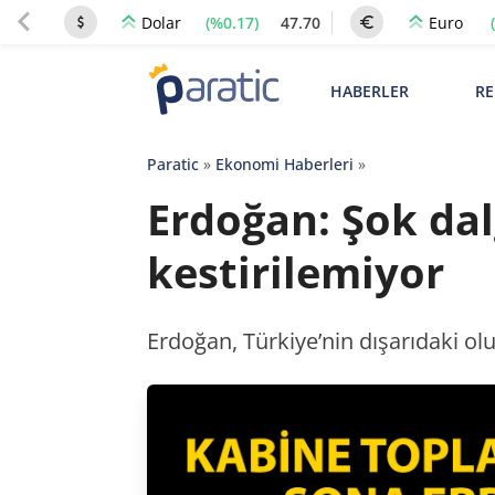
(%0.17)
47.70
Dolar
Euro
HABERLER
RE
Paratic
»
Ekonomi Haberleri
»
Erdoğan: Şok dal
kestirilemiyor
Erdoğan, Türkiye’nin dışarıdaki ol