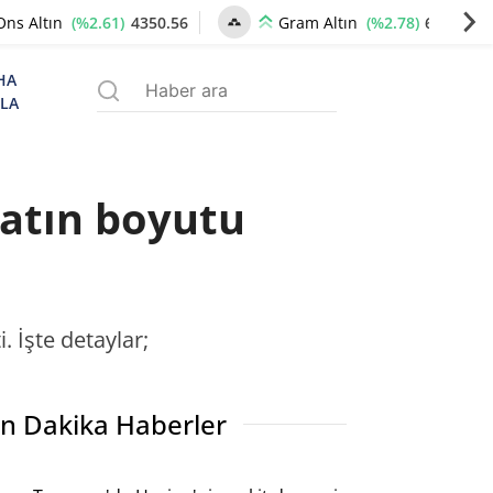
(%2.61)
4350.56
(%2.78)
6672.92
Ons Altın
Gram Altın
HA
ZLA
batın boyutu
 İşte detaylar;
n Dakika Haberler