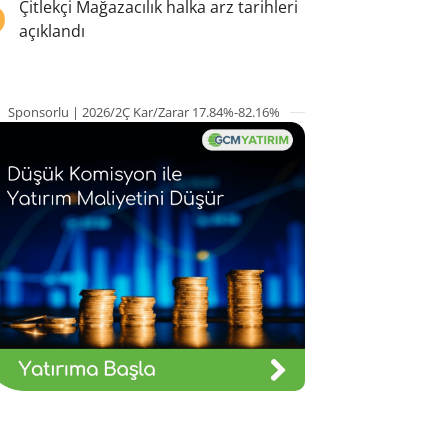
5
Çitlekçi Mağazacılık halka arz tarihleri
açıklandı
Sponsorlu | 2026/2Ç Kar/Zarar 17.84%-82.16%