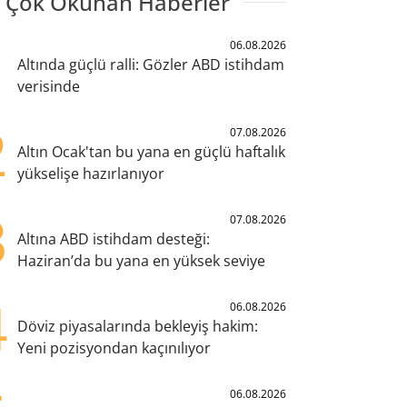
 Çok Okunan Haberler
1
06.08.2026
Altında güçlü ralli: Gözler ABD istihdam
verisinde
2
07.08.2026
Altın Ocak'tan bu yana en güçlü haftalık
yükselişe hazırlanıyor
3
07.08.2026
Altına ABD istihdam desteği:
Haziran’da bu yana en yüksek seviye
4
06.08.2026
Döviz piyasalarında bekleyiş hakim:
Yeni pozisyondan kaçınılıyor
06.08.2026