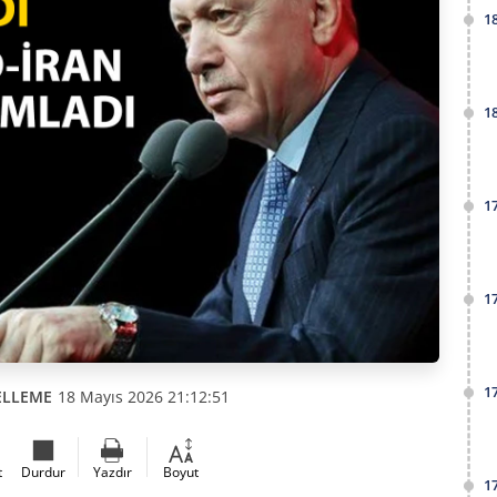
1
1
1
1
1
ELLEME
18 Mayıs 2026 21:12:51
t
Durdur
Yazdır
Boyut
1