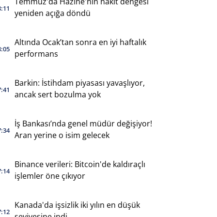
Temmuz'da Hazine'nin nakit dengesi
8:11
yeniden açığa döndü
Altında Ocak’tan sonra en iyi haftalık
8:05
performans
Barkin: İstihdam piyasası yavaşlıyor,
7:41
ancak sert bozulma yok
İş Bankası’nda genel müdür değişiyor!
7:34
Aran yerine o isim gelecek
Binance verileri: Bitcoin'de kaldıraçlı
7:14
işlemler öne çıkıyor
Kanada'da işsizlik iki yılın en düşük
7:12
seviyesine indi