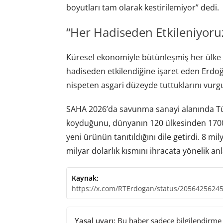
boyutları tam olarak kestirilemiyor” dedi.
“Her Hadiseden Etkileniyoru
Küresel ekonomiyle bütünleşmiş her ülke g
hadiseden etkilendiğine işaret eden Erdoğ
nispeten asgari düzeyde tuttuklarını vurgu
SAHA 2026’da savunma sanayi alanında Tür
koyduğunu, dünyanın 120 ülkesinden 1700’ü
yeni ürünün tanıtıldığını dile getirdi. 8 mi
milyar dolarlık kısmını ihracata yönelik a
Kaynak:
https://x.com/RTErdogan/status/2056425624
Yasal uyarı:
Bu haber sadece bilgilendirme a