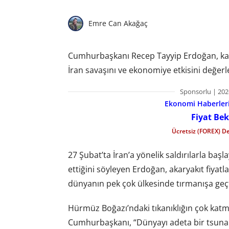
Emre Can Akağaç
Cumhurbaşkanı Recep Tayyip Erdoğan, kab
İran savaşını ve ekonomiye etkisini değerl
Sponsorlu | 202
Ekonomi Haberleri 
Fiyat Bek
Ücretsiz (FOREX) D
27 Şubat’ta İran’a yönelik saldırılarla başl
ettiğini söyleyen Erdoğan, akaryakıt fiya
dünyanın pek çok ülkesinde tırmanışa geçtiğ
Hürmüz Boğazı’ndaki tıkanıklığın çok katm
Cumhurbaşkanı, “Dünyayı adeta bir tsunami