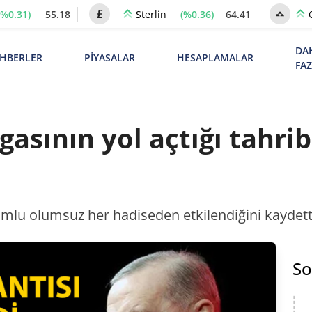
(%0.31)
55.18
(%0.36)
64.41
Sterlin
DA
HBERLER
PİYASALAR
HESAPLAMALAR
FA
gasının yol açtığı tahri
umlu olumsuz her hadiseden etkilendiğini kaydetti.
So