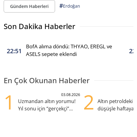
#
Erdoğan
Gündem Haberleri
Son Dakika Haberler
BofA alıma döndü: THYAO, EREGL ve
22:51
22
ASELS sepete eklendi
En Çok Okunan Haberler
1
2
03.08.2026
Uzmandan altın yorumu!
Altın petroldeki s
Yıl sonu için “gerçekçi”
düşüşle haftaya y
beklenti ne?
başladı