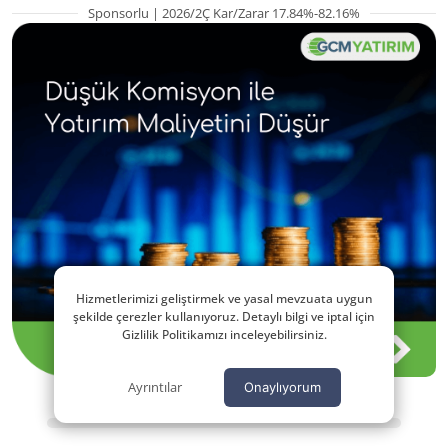
Sponsorlu | 2026/2Ç Kar/Zarar 17.84%-82.16%
Hizmetlerimizi geliştirmek ve yasal mevzuata uygun
şekilde çerezler kullanıyoruz. Detaylı bilgi ve iptal için
Gizlilik Politikamızı inceleyebilirsiniz.
Ayrıntılar
Onaylıyorum