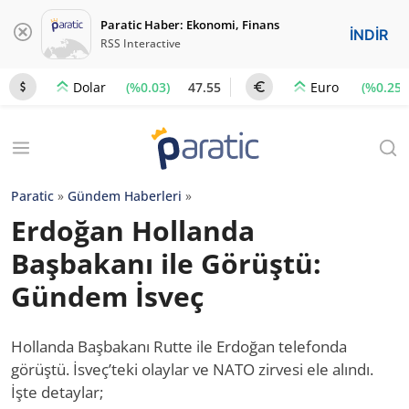
Paratic Haber: Ekonomi, Finans
İNDİR
RSS Interactive
(%0.03)
47.55
(%0.25)
Dolar
Euro
Paratic
»
Gündem Haberleri
»
Erdoğan Hollanda
Başbakanı ile Görüştü:
Gündem İsveç
Hollanda Başbakanı Rutte ile Erdoğan telefonda
görüştü. İsveç’teki olaylar ve NATO zirvesi ele alındı.
İşte detaylar;