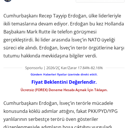
Cumhurbaşkanı Recep Tayyip Erdoğan, ülke liderleriyle
ikili temaslarına devam ediyor. Erdoğan bu kez Hollanda
Başbakanı Mark Rutte ile telefon görüşmesi
gerçekleştirdi. İki lider arasında İsveç’in NATO üyeliği
süreci ele alındı. Erdoğan, İsveç’in terör örgütlerine karşı
tutumu hakkında mevkidaşına bilgiler verdi.
Sponsorlu | 2026/2Ç Kar/Zarar 17.84%-82.16%
Gündem Haberleri fiyatlar üzerinde direkt etkili.
Fiyat Beklentini Değerlendir.
Ücretsiz (FOREX) Deneme Hesabı Açmak İçin Tıklayın.
Cumhurbaşkanı Erdoğan, İsveç’in terörle mücadele
konusunda köklü adımlar attığını, fakat PKK/PYD/YPG
yanlılarının serbestçe terörü öven gösteriler
düzenlenmesiyle adımların boşa çıktığını vurguladı.