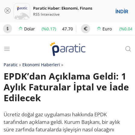
Paratic Haber: Ekonomi, Finans
İNDİR
RSS Interactive
(%0.17)
47.70
(%0.04)
Dolar
Euro
Paratic
»
Ekonomi Haberleri
»
EPDK’dan Açıklama Geldi: 1
Aylık Faturalar İptal ve İade
Edilecek
Ücretiz doğal gaz uygulaması hakkında EPDK
tarafından açıklama geldi. Kurum Başkanı, bir aylık
süre zarfında faturalarda işleyişin nasıl olacağını