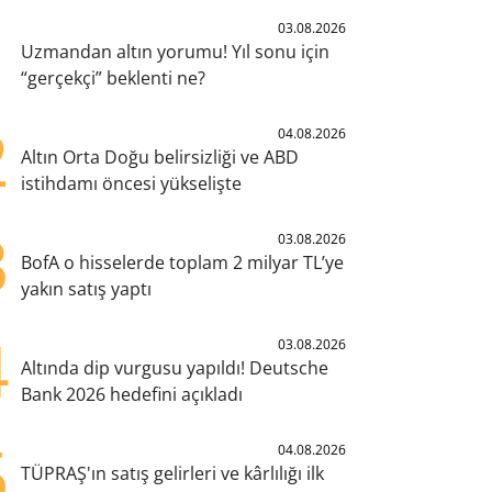
1
03.08.2026
Uzmandan altın yorumu! Yıl sonu için
“gerçekçi” beklenti ne?
2
04.08.2026
Altın Orta Doğu belirsizliği ve ABD
istihdamı öncesi yükselişte
3
03.08.2026
BofA o hisselerde toplam 2 milyar TL’ye
yakın satış yaptı
4
03.08.2026
Altında dip vurgusu yapıldı! Deutsche
Bank 2026 hedefini açıkladı
5
04.08.2026
TÜPRAŞ'ın satış gelirleri ve kârlılığı ilk