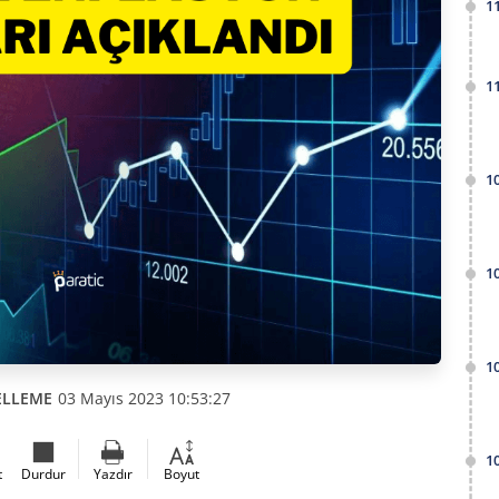
1
1
1
1
1
ELLEME
03 Mayıs 2023 10:53:27
1
t
Durdur
Yazdır
Boyut