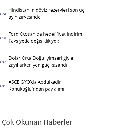
Hindistan'ın döviz rezervleri son üç
0:29
ayın zirvesinde
Ford Otosan'da hedef fiyat indirimi:
0:18
Tavsiyede değişiklik yok
Dolar Orta Doğu iyimserliğiyle
0:02
zayıflarken yen güç kazandı
ASCE GYO'da Abdulkadir
0:01
Konukoğlu'ndan pay alımı
 Çok Okunan Haberler