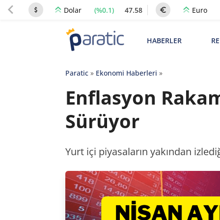
(%0.1)
47.58
Dolar
Euro
HABERLER
RE
Paratic
»
Ekonomi Haberleri
»
Enflasyon Rakaml
Sürüyor
Yurt içi piyasaların yakından izled