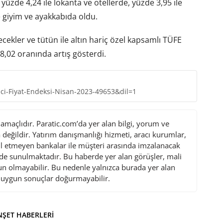
yüzde 4,24 ile lokanta ve otellerde, yüzde 3,95 ile
e giyim ve ayakkabıda oldu.
ecekler ve tütün ile altın hariç özel kapsamlı TÜFE
8,02 oranında artış gösterdi.
tici-Fiyat-Endeksi-Nisan-2023-49653&dil=1
maçlıdır. Paratic.com’da yer alan bilgi, yorum ve
değildir. Yatırım danışmanlığı hizmeti, aracı kurumlar,
l etmeyen bankalar ile müşteri arasında imzalanacak
de sunulmaktadır. Bu haberde yer alan görüşler, mali
gun olmayabilir. Bu nedenle yalnızca burada yer alan
i uygun sonuçlar doğurmayabilir.
ŞET HABERLERI