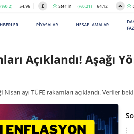
(%0.2)
54.96
(%0.21)
64.12
Sterlin
DA
HBERLER
PİYASALAR
HESAPLAMALAR
FA
arı Açıklandı! Aşağı Yö
iği Nisan ayı TÜFE rakamları açıklandı. Veriler bek
So