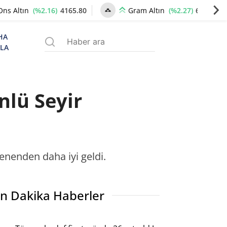
(%2.16)
4165.80
(%2.27)
6372.67
Ons Altın
Gram Altın
HA
ZLA
nlü Seyir
lenenden daha iyi geldi.
n Dakika Haberler