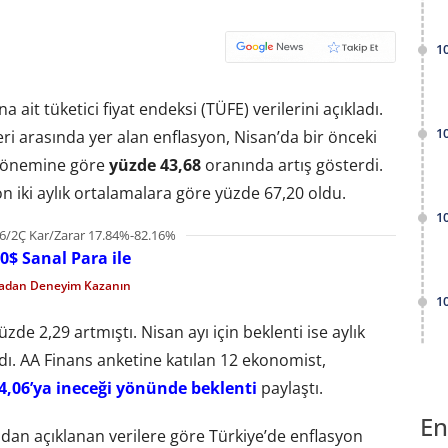
1
 ait tüketici fiyat endeksi (TÜFE) verilerini açıkladı.
1
ri arasında yer alan enflasyon, Nisan’da bir önceki
ı dönemine göre
yüzde
43,68
oranında artış gösterdi.
on iki aylık ortalamalara göre yüzde 67,20 oldu.
1
6/2Ç Kar/Zarar 17.84%-82.16%
0$ Sanal Para ile
madan Deneyim Kazanın
1
üzde 2,29 artmıştı. Nisan ayı için beklenti ise aylık
ydı. AA Finans anketine katılan 12 ekonomist,
4,06’ya ineceği yönünde beklenti
paylaştı.
En
dan açıklanan verilere göre Türkiye’de enflasyon