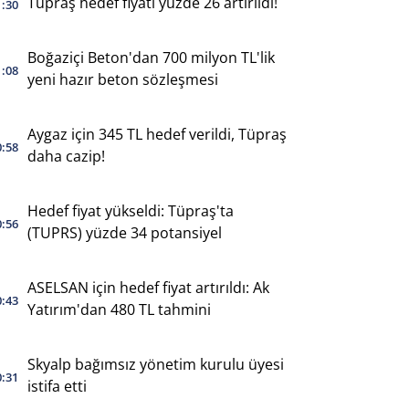
Tüpraş hedef fiyatı yüzde 26 artırıldı!
1:30
Boğaziçi Beton'dan 700 milyon TL'lik
1:08
yeni hazır beton sözleşmesi
Aygaz için 345 TL hedef verildi, Tüpraş
0:58
daha cazip!
Hedef fiyat yükseldi: Tüpraş'ta
0:56
(TUPRS) yüzde 34 potansiyel
ASELSAN için hedef fiyat artırıldı: Ak
0:43
Yatırım'dan 480 TL tahmini
Skyalp bağımsız yönetim kurulu üyesi
0:31
istifa etti