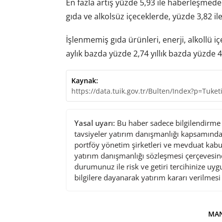
En fazla artış yüzde 5,93 ile haberleşmede 
gıda ve alkolsüz içeceklerde, yüzde 3,82 il
İşlenmemiş gıda ürünleri, enerji, alkollü iç
aylık bazda yüzde 2,74 yıllık bazda yüzde 4
Kaynak:
https://data.tuik.gov.tr/Bulten/Index?p=Tuke
Yasal uyarı:
Bu haber sadece bilgilendirme a
tavsiyeler yatırım danışmanlığı kapsamında 
portföy yönetim şirketleri ve mevduat kabu
yatırım danışmanlığı sözleşmesi çerçevesin
durumunuz ile risk ve getiri tercihinize uy
bilgilere dayanarak yatırım kararı verilmes
MAN