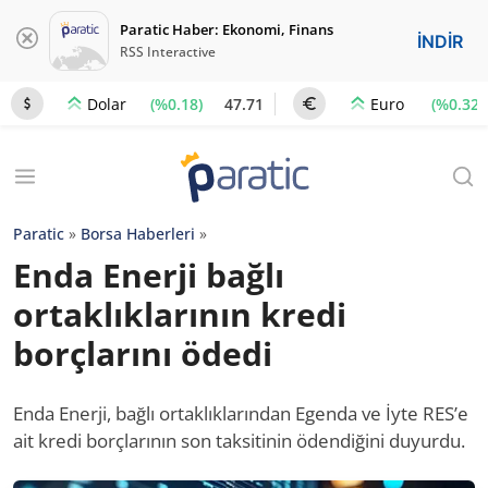
Paratic Haber: Ekonomi, Finans
İNDİR
RSS Interactive
(%0.18)
47.71
(%0.32)
Dolar
Euro
Paratic
»
Borsa Haberleri
»
Enda Enerji bağlı
ortaklıklarının kredi
borçlarını ödedi
Enda Enerji, bağlı ortaklıklarından Egenda ve İyte RES’e
ait kredi borçlarının son taksitinin ödendiğini duyurdu.