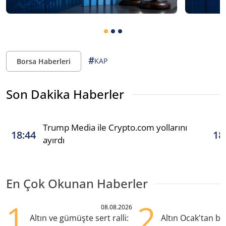
#
KAP
Borsa Haberleri
Son Dakika Haberler
Trump Media ile Crypto.com yollarını
18:44
18
ayırdı
En Çok Okunan Haberler
1
2
08.08.2026
Altın ve gümüşte sert ralli:
Altın Ocak'tan b