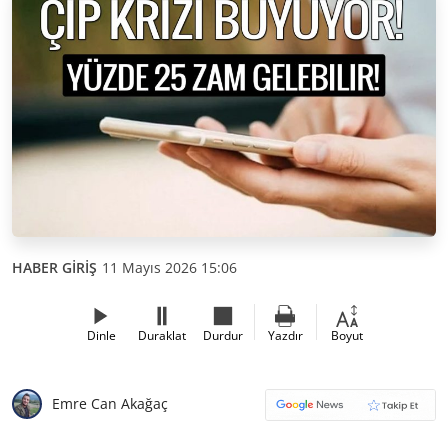
HABER GİRİŞ
11 Mayıs 2026 15:06
Dinle
Duraklat
Durdur
Yazdır
Boyut
Emre Can Akağaç