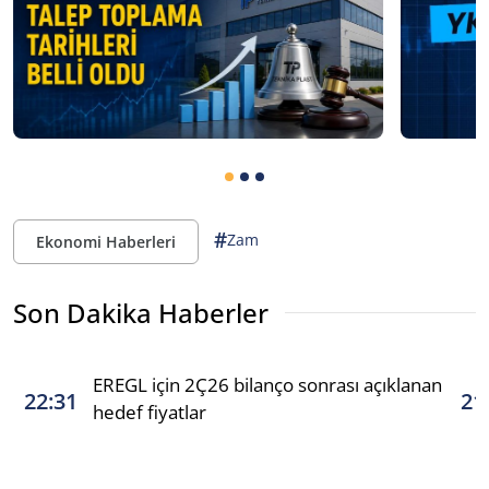
#
Zam
Ekonomi Haberleri
Son Dakika Haberler
EREGL için 2Ç26 bilanço sonrası açıklanan
22:31
21
hedef fiyatlar