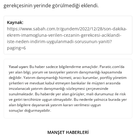
gerekçesinin yerinde görülmediği eklendi.
Kaynak:
https://www.sabah.com.tr/gundem/2022/12/28/son-dakika-
ekrem-imamogluna-verilen-cezanin-gerekcesi-aciklandi-
iste-neden-indirim-uygulanmadi-sorusunun-yaniti?
paging=6
Yasal uyarı:
Bu haber sadece bilgilendirme amaçlıdır. Paratic.com’da
yer alan bilgi, yorum ve tavsiyeler yatırım danışmanlığı kapsamında
değildir. Yatırım danışmanlığı hizmeti, aracı kurumlar, portföy yönetim
şirketleri ve mevduat kabul etmeyen bankalar ile müşteri arasında
imzalanacak yatırım danışmanlığı sözleşmesi çerçevesinde
sunulmaktadır. Bu haberde yer alan görüşler, mali durumunuz ile risk
ve getiri tercihinize uygun olmayabilir. Bu nedenle yalnızca burada yer
alan bilgilere dayanarak yatırım kararı verilmesi uygun
sonuçlar doğurmayabilir.
MANŞET HABERLERI