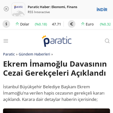
Paratic Haber: Ekonomi, Finans
İNDİR
RSS Interactive
(%0.18)
47.71
(%0.32)
Dolar
Euro
Paratic
»
Gündem Haberleri
»
Ekrem İmamoğlu Davasının
Cezai Gerekçeleri Açıklandı
İstanbul Büyükşehir Belediye Başkanı Ekrem
İmamoğlu’na verilen hapis cezasının gerekçeli kararı
açıklandı. Karara dair detaylar haberin içerisinde;