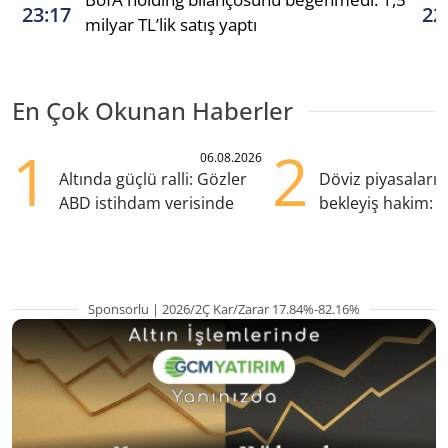
23:17
22
milyar TL’lik satış yaptı
En Çok Okunan Haberler
1
2
06.08.2026
Altında güçlü ralli: Gözler
Döviz piyasaları
ABD istihdam verisinde
bekleyiş hakim: Y
pozisyondan kaçı
Sponsorlu | 2026/2Ç Kar/Zarar 17.84%-82.16%