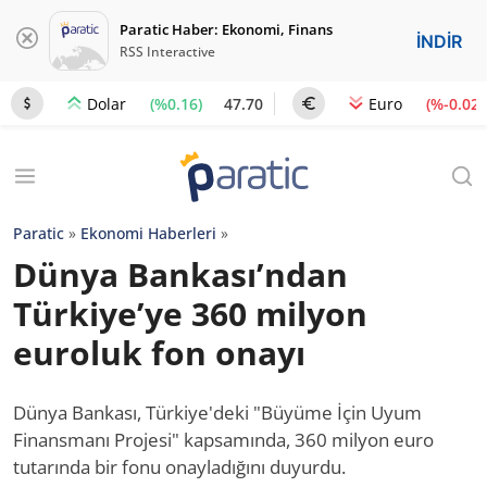
Paratic Haber: Ekonomi, Finans
İNDİR
RSS Interactive
(%0.16)
47.70
(%-0.02)
Dolar
Euro
Paratic
»
Ekonomi Haberleri
»
Dünya Bankası’ndan
Türkiye’ye 360 milyon
euroluk fon onayı
Dünya Bankası, Türkiye'deki "Büyüme İçin Uyum
Finansmanı Projesi" kapsamında, 360 milyon euro
tutarında bir fonu onayladığını duyurdu.