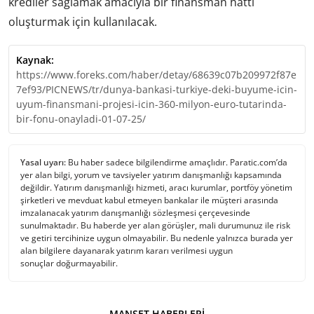
krediler sağlamak amacıyla bir finansman hattı
oluşturmak için kullanılacak.
Kaynak:
https://www.foreks.com/haber/detay/68639c07b209972f87e
7ef93/PICNEWS/tr/dunya-bankasi-turkiye-deki-buyume-icin-
uyum-finansmani-projesi-icin-360-milyon-euro-tutarinda-
bir-fonu-onayladi-01-07-25/
Yasal uyarı:
Bu haber sadece bilgilendirme amaçlıdır. Paratic.com’da
yer alan bilgi, yorum ve tavsiyeler yatırım danışmanlığı kapsamında
değildir. Yatırım danışmanlığı hizmeti, aracı kurumlar, portföy yönetim
şirketleri ve mevduat kabul etmeyen bankalar ile müşteri arasında
imzalanacak yatırım danışmanlığı sözleşmesi çerçevesinde
sunulmaktadır. Bu haberde yer alan görüşler, mali durumunuz ile risk
ve getiri tercihinize uygun olmayabilir. Bu nedenle yalnızca burada yer
alan bilgilere dayanarak yatırım kararı verilmesi uygun
sonuçlar doğurmayabilir.
MANŞET HABERLERI