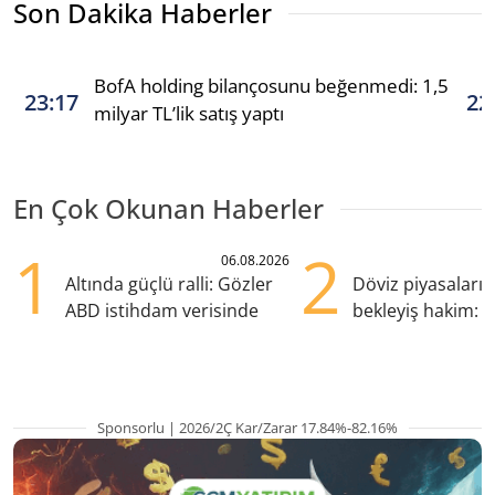
Son Dakika Haberler
BofA holding bilançosunu beğenmedi: 1,5
23:17
22
milyar TL’lik satış yaptı
En Çok Okunan Haberler
1
2
06.08.2026
Altında güçlü ralli: Gözler
Döviz piyasaları
ABD istihdam verisinde
bekleyiş hakim: Y
pozisyondan kaçı
Sponsorlu | 2026/2Ç Kar/Zarar 17.84%-82.16%