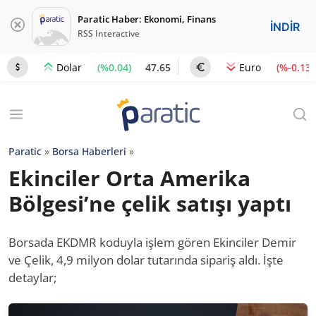
Paratic Haber: Ekonomi, Finans
İNDİR
RSS Interactive
(%0.04)
47.65
(%-0.13)
Dolar
Euro
Paratic
»
Borsa Haberleri
»
Ekinciler Orta Amerika
Bölgesi’ne çelik satışı yaptı
Borsada EKDMR koduyla işlem gören Ekinciler Demir
ve Çelik, 4,9 milyon dolar tutarında sipariş aldı. İşte
detaylar;