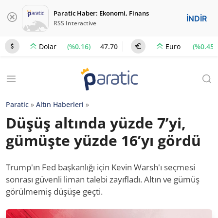
Paratic Haber: Ekonomi, Finans
İNDİR
RSS Interactive
(%0.16)
47.70
(%0.45)
Dolar
Euro
Paratic
»
Altın Haberleri
»
Düşüş altında yüzde 7’yi,
gümüşte yüzde 16’yı gördü
Trump'ın Fed başkanlığı için Kevin Warsh'ı seçmesi
sonrası güvenli liman talebi zayıfladı. Altın ve gümüş
görülmemiş düşüşe geçti.