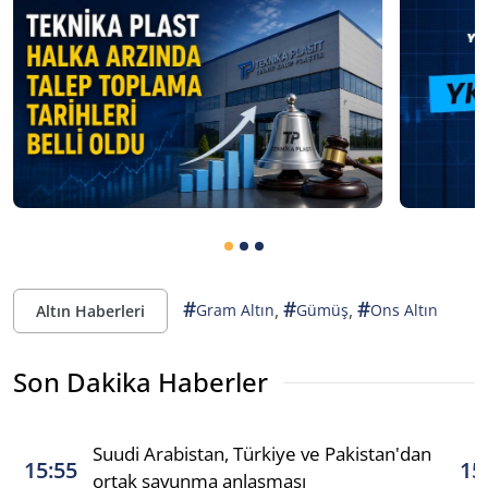
#
#
#
,
,
Gram Altın
Gümüş
Ons Altın
Altın Haberleri
Son Dakika Haberler
Suudi Arabistan, Türkiye ve Pakistan'dan
15:55
15
ortak savunma anlaşması