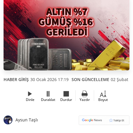
HABER GİRİŞ
30 Ocak 2026 17:19
SON GÜNCELLEME
02 Şubat 2
Dinle
Duraklat
Durdur
Yazdır
Boyut
Aysun Taşlı