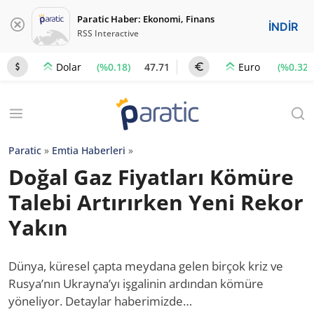
Paratic Haber: Ekonomi, Finans
İNDİR
RSS Interactive
(%0.18)
47.71
(%0.32)
Dolar
Euro
Paratic
»
Emtia Haberleri
»
Doğal Gaz Fiyatları Kömüre
Talebi Artırırken Yeni Rekor
Yakın
Dünya, küresel çapta meydana gelen birçok kriz ve
Rusya’nın Ukrayna’yı işgalinin ardından kömüre
yöneliyor. Detaylar haberimizde…