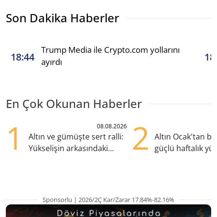
Son Dakika Haberler
Trump Media ile Crypto.com yollarını
18:44
18
ayırdı
En Çok Okunan Haberler
1
2
08.08.2026
Altın ve gümüşte sert ralli:
Altın Ocak'tan b
Yükselişin arkasındaki
güçlü haftalık yük
kritik etkenler
hazırlanıyor
Sponsorlu | 2026/2Ç Kar/Zarar 17.84%-82.16%