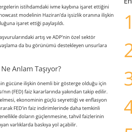
En
ergelerin istihdamdaki ivme kaybına işaret ettiğini
owcast modelinin Haziran’da işsizlik oranına ilişkin
duğuna işaret ettiği paylaşıldı.
şvurularındaki artış ve ADP’nin özel sektör
i yavaşlama da bu görünümü destekleyen unsurlara
n Ne Anlam Taşıyor?
in gücüne ilişkin önemli bir gösterge olduğu için
nın (FED) faiz kararlarında yakından takip edilir.
gelmesi, ekonominin güçlü seyrettiği ve enflasyon
ırarak FED’in faiz indirimlerinde daha temkinli
llikle doların güçlenmesine, tahvil faizlerinin
ayan varlıklarda baskıya yol açabilir.