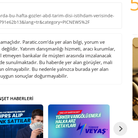
rda-bu-hafta-gozler-abd-tarim-disi-istihdam-verisinde-
63791e62b13&lang=tr&category=PICNEWS%2F
maçlıdır. Paratic.com’da yer alan bilgi, yorum ve
değildir. Yatırım danışmanlığı hizmeti, aracı kurumlar,
l etmeyen bankalar ile müşteri arasında imzalanacak
de sunulmaktadır. Bu haberde yer alan görüşler, mali
gun olmayabilir. Bu nedenle yalnızca burada yer alan
i uygun sonuçlar doğurmayabilir.
ŞET HABERLERI