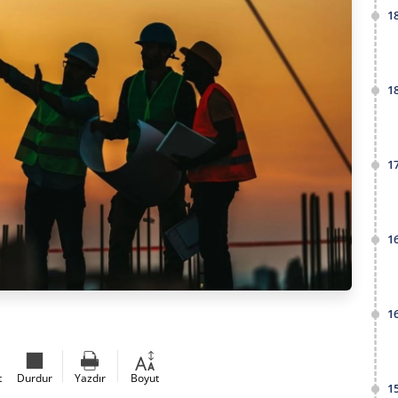
1
1
1
1
1
t
Durdur
Yazdır
Boyut
1