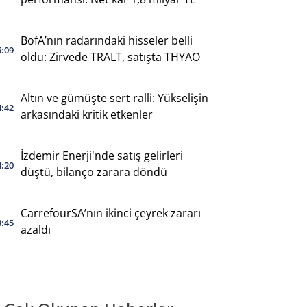
BofA’nın radarındaki hisseler belli
5:09
oldu: Zirvede TRALT, satışta THYAO
Altın ve gümüşte sert ralli: Yükselişin
4:42
arkasındaki kritik etkenler
İzdemir Enerji'nde satış gelirleri
4:20
düştü, bilanço zarara döndü
CarrefourSA’nın ikinci çeyrek zararı
3:45
azaldı