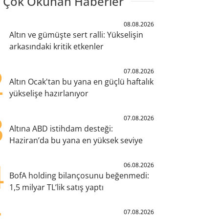
 Çok Okunan Haberler
1
08.08.2026
Altın ve gümüşte sert ralli: Yükselişin
arkasındaki kritik etkenler
2
07.08.2026
Altın Ocak'tan bu yana en güçlü haftalık
yükselişe hazırlanıyor
3
07.08.2026
Altına ABD istihdam desteği:
Haziran’da bu yana en yüksek seviye
4
06.08.2026
BofA holding bilançosunu beğenmedi:
1,5 milyar TL’lik satış yaptı
07.08.2026