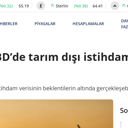
(%0.32)
55.19
(%0.38)
64.41
Sterlin
DA
HBERLER
PİYASALAR
HESAPLAMALAR
FA
’de tarım dışı istihdam
hdam verisinin beklentilerin altında gerçekleşebil
So