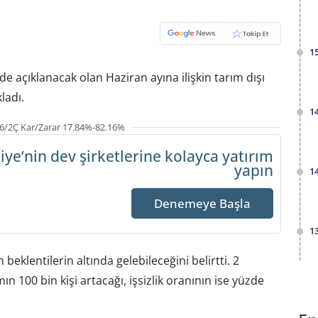
1
e açıklanacak olan Haziran ayına ilişkin tarım dışı
ladı.
1
6/2Ç Kar/Zarar 17.84%-82.16%
iye’nin dev şirketlerine
kolayca yatırım
yapın
1
Denemeye Başla
1
beklentilerin altında gelebileceğini belirtti. 2
 100 bin kişi artacağı, işsizlik oranının ise yüzde