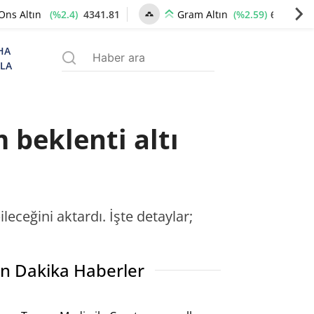
(%2.4)
4341.81
(%2.59)
6660.55
Ons Altın
Gram Altın
HA
ZLA
 beklenti altı
eceğini aktardı. İşte detaylar;
n Dakika Haberler