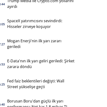
Trump Media ile Crypto.com yollarını
8:44
ayırdı
SpaceX yatırımcısını sevindirdi:
8:05
Hisseler zirveye koşuyor
Mogan Enerji'nin ilk yarı zararı
7:27
geriledi
E-Data'nın ilk yarı geliri geriledi: Şirket
6:53
zarara döndü
Fed faiz beklentileri değişti: Wall
6:25
Street yükselişe geçti
Borusan Boru'dan güçlü ilk yarı
5:40
performansı: Net kar 1,8 milyar TL