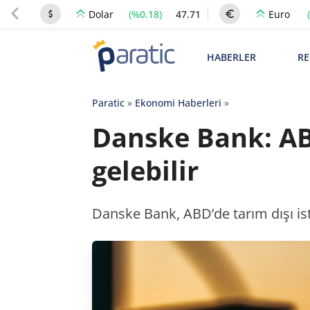
(%0.18)
47.71
Dolar
Euro
HABERLER
RE
Paratic
»
Ekonomi Haberleri
»
Danske Bank: ABD
gelebilir
Danske Bank, ABD’de tarım dışı isti