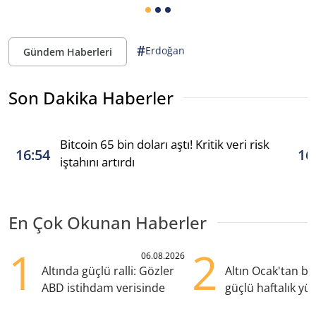
#
Erdoğan
Gündem Haberleri
Son Dakika Haberler
Bitcoin 65 bin doları aştı! Kritik veri risk
16:54
16
iştahını artırdı
En Çok Okunan Haberler
1
2
06.08.2026
Altında güçlü ralli: Gözler
Altın Ocak'tan b
ABD istihdam verisinde
güçlü haftalık yük
hazırlanıyor