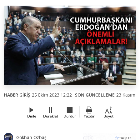
HABER GİRİŞ
25 Ekim 2023 12:22
SON GÜNCELLEME
23 Kasım 2
Dinle
Duraklat
Durdur
Yazdır
Boyut
Gökhan Özbaş