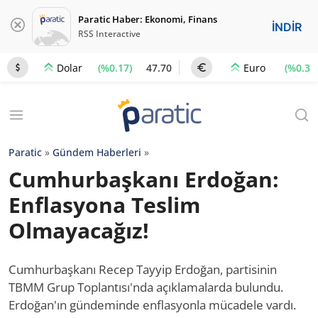
Paratic Haber: Ekonomi, Finans
İNDİR
RSS Interactive
(%0.17)
47.70
(%0.3)
Dolar
Euro
Paratic
»
Gündem Haberleri
»
Cumhurbaşkanı Erdoğan:
Enflasyona Teslim
Olmayacağız!
Cumhurbaşkanı Recep Tayyip Erdoğan, partisinin
TBMM Grup Toplantısı'nda açıklamalarda bulundu.
Erdoğan'ın gündeminde enflasyonla mücadele vardı.