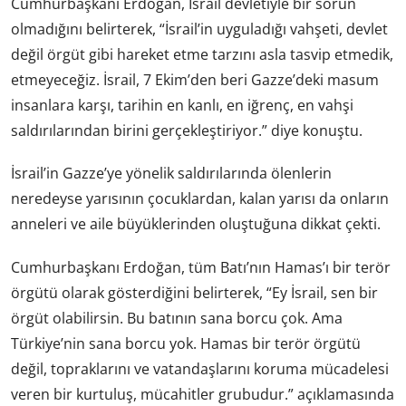
Cumhurbaşkanı Erdoğan, İsrail devletiyle bir sorun
olmadığını belirterek, “İsrail’in uyguladığı vahşeti, devlet
değil örgüt gibi hareket etme tarzını asla tasvip etmedik,
etmeyeceğiz. İsrail, 7 Ekim’den beri Gazze’deki masum
insanlara karşı, tarihin en kanlı, en iğrenç, en vahşi
saldırılarından birini gerçekleştiriyor.” diye konuştu.
İsrail’in Gazze’ye yönelik saldırılarında ölenlerin
neredeyse yarısının çocuklardan, kalan yarısı da onların
anneleri ve aile büyüklerinden oluştuğuna dikkat çekti.
Cumhurbaşkanı Erdoğan, tüm Batı’nın Hamas’ı bir terör
örgütü olarak gösterdiğini belirterek, “Ey İsrail, sen bir
örgüt olabilirsin. Bu batının sana borcu çok. Ama
Türkiye’nin sana borcu yok. Hamas bir terör örgütü
değil, topraklarını ve vatandaşlarını koruma mücadelesi
veren bir kurtuluş, mücahitler grubudur.” açıklamasında