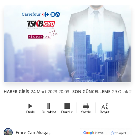
HABER GİRİŞ
24 Mart 2023 20:03
SON GÜNCELLEME
29 Ocak 20
Dinle
Duraklat
Durdur
Yazdır
Boyut
Emre Can Akağaç