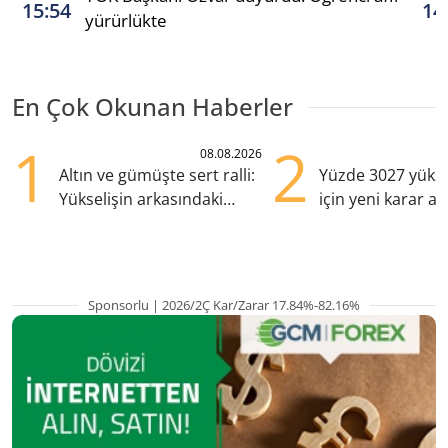
15:54
14
yürürlükte
En Çok Okunan Haberler
1
2
08.08.2026
Altın ve gümüşte sert ralli:
Yüzde 3027 yükse
Yükselişin arkasındaki
için yeni karar al
kritik etkenler
Sponsorlu | 2026/2Ç Kar/Zarar 17.84%-82.16%