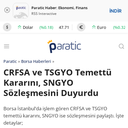
Paratic Haber: Ekonomi, Finans
İNDİR
RSS Interactive
(%0.18)
47.71
(%0.32)
Dolar
Euro
Paratic
»
Borsa Haberleri
»
CRFSA ve TSGYO Temettü
Kararını, SNGYO
Sözleşmesini Duyurdu
Borsa İstanbul’da işlem gören CRFSA ve TSGYO
temettü kararını, SNGYO ise sözleşmesini paylaştı. İşte
detaylar;