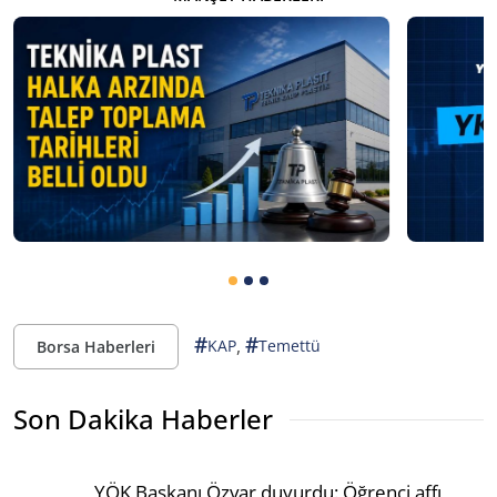
#
#
,
KAP
Temettü
Borsa Haberleri
Son Dakika Haberler
YÖK Başkanı Özvar duyurdu: Öğrenci affı