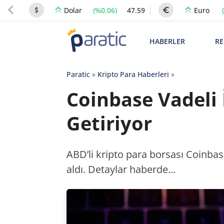
(%0.06)
47.59
Dolar
Euro
HABERLER
RE
Paratic
»
Kripto Para Haberleri
»
Coinbase Vadeli 
Getiriyor
ABD’li kripto para borsası Coinbas
aldı. Detaylar haberde...