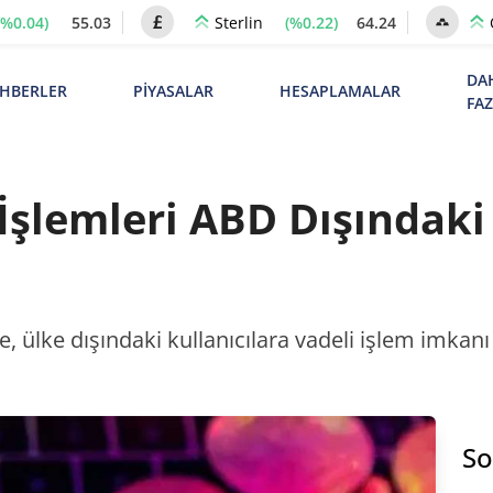
(%0.04)
55.03
(%0.22)
64.24
Sterlin
DA
HBERLER
PİYASALAR
HESAPLAMALAR
FA
İşlemleri ABD Dışındaki 
e, ülke dışındaki kullanıcılara vadeli işlem imkan
So