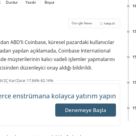
t
Durdur
Yazdır
Boyut
1
1
an ABD’li Coinbase, küresel pazardaki kullanıcılar
rsadan yapılan açıklamada, Coinbase International
1
e müşterilerinin kalıcı vadeli işlemler yapmalarını
sinden düzenleyici onay aldığı bildirildi.
6/2Ç Kar/Zarar 17.84%-82.16%
1
erce enstrümana
kolayca yatırım yapın
1
Denemeye Başla