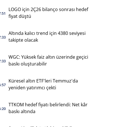
LOGO için 2Ç26 bilanço sonrası hedef
7:51
fiyat düştü
Altında kalıcı trend için 4380 seviyesi
7:33
takipte olacak
WGC: Yüksek faiz altın üzerinde geçici
7:33
baskı oluşturabilir
Küresel altın ETF'leri Temmuz'da
6:57
yeniden yatırımcı çekti
TTKOM hedef fiyatı belirlendi: Net kâr
6:20
baskı altında