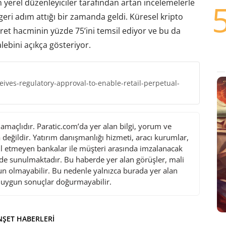
n yerel düzenleyiciler tarafından artan incelemelerle
 geri adım attığı bir zamanda geldi. Küresel kripto
aret hacminin yüzde 75’ini temsil ediyor ve bu da
alebini açıkça gösteriyor.
ives-regulatory-approval-to-enable-retail-perpetual-
maçlıdır. Paratic.com’da yer alan bilgi, yorum ve
değildir. Yatırım danışmanlığı hizmeti, aracı kurumlar,
l etmeyen bankalar ile müşteri arasında imzalanacak
de sunulmaktadır. Bu haberde yer alan görüşler, mali
gun olmayabilir. Bu nedenle yalnızca burada yer alan
i uygun sonuçlar doğurmayabilir.
ŞET HABERLERI