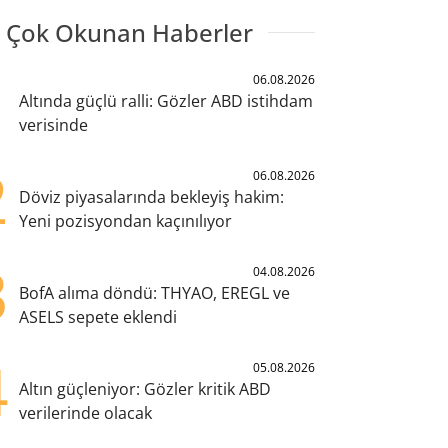
 Çok Okunan Haberler
1
06.08.2026
Altında güçlü ralli: Gözler ABD istihdam
verisinde
2
06.08.2026
Döviz piyasalarında bekleyiş hakim:
Yeni pozisyondan kaçınılıyor
3
04.08.2026
BofA alıma döndü: THYAO, EREGL ve
ASELS sepete eklendi
4
05.08.2026
Altın güçleniyor: Gözler kritik ABD
verilerinde olacak