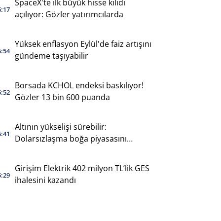
SpaceX'te ilk büyük hisse kilidi
6:17
açılıyor: Gözler yatırımcılarda
Yüksek enflasyon Eylül'de faiz artışını
5:54
gündeme taşıyabilir
Borsada KCHOL endeksi baskılıyor!
5:52
Gözler 13 bin 600 puanda
Altının yükselişi sürebilir:
5:41
Dolarsızlaşma boğa piyasasını
destekliyor
Girişim Elektrik 402 milyon TL’lik GES
5:29
ihalesini kazandı