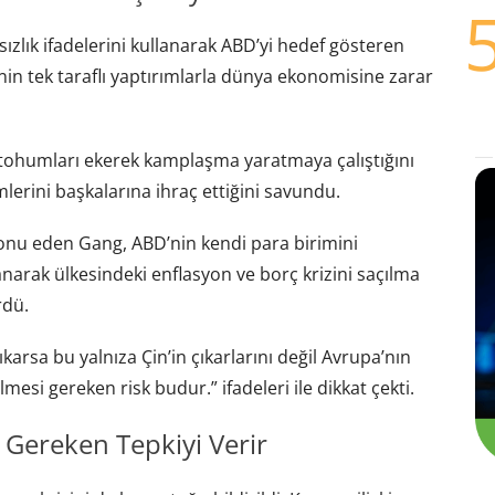
ızlık ifadelerini kullanarak ABD’yi hedef gösteren
kenin tek taraflı yaptırımlarla dünya ekonomisine zarar
tohumları ekerek kamplaşma yaratmaya çalıştığını
erini başkalarına ihraç ettiğini savundu.
onu eden Gang, ABD’nin kendi para birimini
anarak ülkesindeki enflasyon ve borç krizini saçılma
rdü.
karsa bu yalnıza Çin’in çıkarlarını değil Avrupa’nın
ilmesi gereken risk budur.” ifadeleri ile dikkat çekti.
n Gereken Tepkiyi Verir