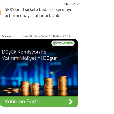
5
06.08.2026
SPK'dan 3 şirkete bedelsiz sermaye
artırımı onayı: Lotlar artacak
Sponsorlu | 2026/2Ç Kar/Zarar 17.84%-82.16%