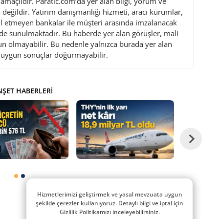
maçlıdır. Paratic.com’da yer alan bilgi, yorum ve
değildir. Yatırım danışmanlığı hizmeti, aracı kurumlar,
l etmeyen bankalar ile müşteri arasında imzalanacak
de sunulmaktadır. Bu haberde yer alan görüşler, mali
gun olmayabilir. Bu nedenle yalnızca burada yer alan
i uygun sonuçlar doğurmayabilir.
ŞET HABERLERI
Hizmetlerimizi geliştirmek ve yasal mevzuata uygun
şekilde çerezler kullanıyoruz. Detaylı bilgi ve iptal için
Gizlilik Politikamızı inceleyebilirsiniz.