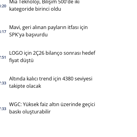
Mia Teknoloji, Bilişim 500'de iki
8:20
kategoride birinci oldu
Mavi, geri alınan payların itfası için
8:17
SPK'ya başvurdu
LOGO için 2Ç26 bilanço sonrası hedef
7:51
fiyat düştü
Altında kalıcı trend için 4380 seviyesi
7:33
takipte olacak
WGC: Yüksek faiz altın üzerinde geçici
7:33
baskı oluşturabilir