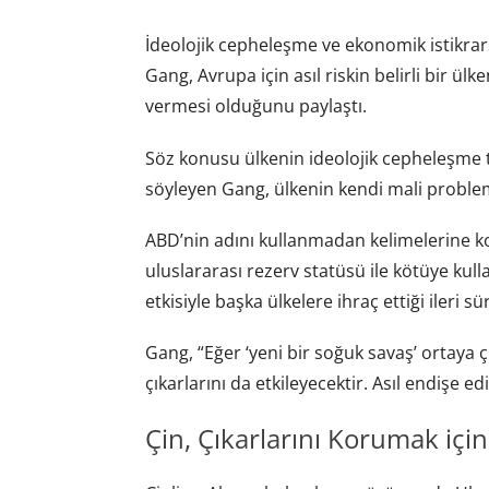
İdeolojik cepheleşme ve ekonomik istikrars
Gang, Avrupa için asıl riskin belirli bir ül
vermesi olduğunu paylaştı.
Söz konusu ülkenin ideolojik cepheleşme 
söyleyen Gang, ülkenin kendi mali probleml
ABD’nin adını kullanmadan kelimelerine k
uluslararası rezerv statüsü ile kötüye kull
etkisiyle başka ülkelere ihraç ettiği ileri sü
Gang, “Eğer ‘yeni bir soğuk savaş’ ortaya çı
çıkarlarını da etkileyecektir. Asıl endişe ed
Çin, Çıkarlarını Korumak içi