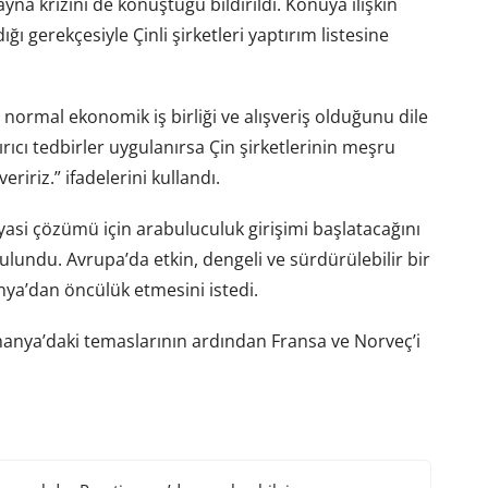
a krizini de konuştuğu bildirildi. Konuya ilişkin
ı gerekçesiyle Çinli şirketleri yaptırım listesine
inin normal ekonomik iş birliği ve alışveriş olduğunu dile
ırıcı tedbirler uygulanırsa Çin şirketlerinin meşru
ririz.” ifadelerini kullandı.
yasi çözümü için arabuluculuk girişimi başlatacağını
undu. Avrupa’da etkin, dengeli ve sürdürülebilir bir
nya’dan öncülük etmesini istedi.
anya’daki temaslarının ardından Fransa ve Norveç’i