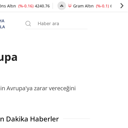
(%-0.16)
4240.76
(%-0.1)
6489.88
Ons Altın
Gram Altın
HA
ZLA
rupa
nin Avrupa'ya zarar vereceğini
n Dakika Haberler