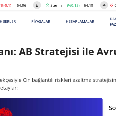
(%-0.1)
54.96
(%0.15)
64.19
Sterlin
DA
HBERLER
PİYASALAR
HESAPLAMALAR
FA
anı: AB Stratejisi ile Av
çesiyle Çin bağlantılı riskleri azaltma stratejisi
etaylar;
So