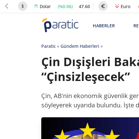
(%0.06)
47.60
Dolar
Euro
HABERLER
RE
Paratic
»
Gündem Haberleri
»
Çin Dışişleri Bak
“Çinsizleşecek”
Çin, AB'nin ekonomik güvenlik gerek
söyleyerek uyarıda bulundu. İşte d