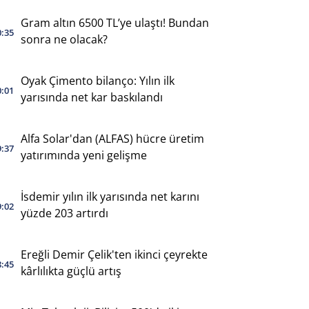
Gram altın 6500 TL’ye ulaştı! Bundan
0:35
sonra ne olacak?
Oyak Çimento bilanço: Yılın ilk
0:01
yarısında net kar baskılandı
Alfa Solar'dan (ALFAS) hücre üretim
9:37
yatırımında yeni gelişme
İsdemir yılın ilk yarısında net karını
9:02
yüzde 203 artırdı
Ereğli Demir Çelik'ten ikinci çeyrekte
8:45
kârlılıkta güçlü artış