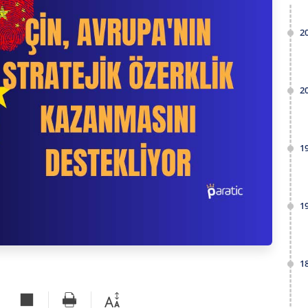
2
2
1
1
1