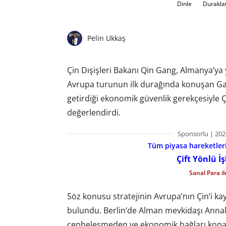
Dinle
Durakla
Pelin Ukkaş
Çin Dışişleri Bakanı Qin Gang, Almanya’ya y
Avrupa turunun ilk durağında konuşan Gang
getirdiği ekonomik güvenlik gerekçesiyle Çin
değerlendirdi.
Sponsorlu | 202
Tüm piyasa hareketlerin
Çift Yönlü İ
Sanal Para i
Söz konusu stratejinin Avrupa’nın Çin’i k
bulundu. Berlin’de Alman mevkidaşı Annal
cepheleşmeden ve ekonomik bağları kopar