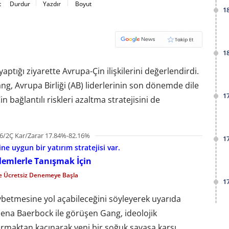
t
Durdur
Yazdır
Boyut
1
1
aptığı ziyarette Avrupa-Çin ilişkilerini değerlendirdi.
, Avrupa Birliği (AB) liderlerinin son dönemde dile
1
 bağlantılı riskleri azaltma stratejisini de
6/2Ç Kar/Zarar 17.84%-82.16%
1
e uygun bir yatırım stratejisi var.
şlemlerle Tanışmak İçin
le Ücretsiz Denemeye Başla
1
aybetmesine yol açabileceğini söyleyerek uyarıda
ena Baerbock ile görüşen Gang, ideolojik
maktan kaçınarak yeni bir soğuk savaşa karşı