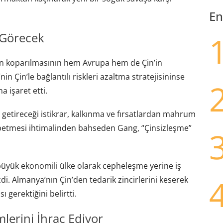
En
 Görecek
ın koparılmasının hem Avrupa hem de Çin’in
nin Çin’le bağlantılı riskleri azaltma stratejisininse
 işaret etti.
n getireceği istikrar, kalkınma ve fırsatlardan mahrum
kaybetmesi ihtimalinden bahseden Gang, “Çinsizleşme”
 büyük ekonomili ülke olarak cepheleşme yerine iş
izdi. Almanya’nın Çin’den tedarik zincirlerini keserek
gerektiğini belirtti.
lerini İhraç Ediyor