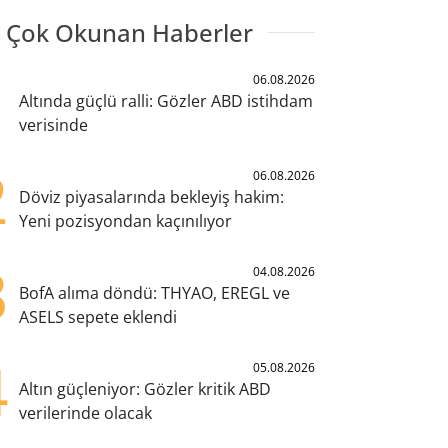
 Çok Okunan Haberler
1
06.08.2026
Altında güçlü ralli: Gözler ABD istihdam
verisinde
2
06.08.2026
Döviz piyasalarında bekleyiş hakim:
Yeni pozisyondan kaçınılıyor
3
04.08.2026
BofA alıma döndü: THYAO, EREGL ve
ASELS sepete eklendi
4
05.08.2026
Altın güçleniyor: Gözler kritik ABD
verilerinde olacak