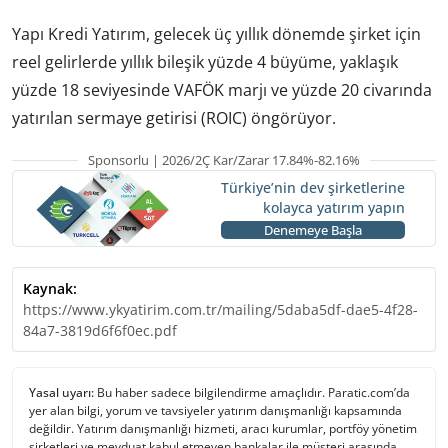
Yapı Kredi Yatırım, gelecek üç yıllık dönemde şirket için
reel gelirlerde yıllık bileşik yüzde 4 büyüme, yaklaşık
yüzde 18 seviyesinde VAFÖK marjı ve yüzde 20 civarında
yatırılan sermaye getirisi (ROIC) öngörüyor.
Sponsorlu | 2026/2Ç Kar/Zarar 17.84%-82.16%
Türkiye’nin dev şirketlerine
kolayca yatırım yapın
Denemeye Başla
Kaynak:
https://www.ykyatirim.com.tr/mailing/5daba5df-dae5-4f28-
84a7-3819d6f6f0ec.pdf
Yasal uyarı:
Bu haber sadece bilgilendirme amaçlıdır. Paratic.com’da
yer alan bilgi, yorum ve tavsiyeler yatırım danışmanlığı kapsamında
değildir. Yatırım danışmanlığı hizmeti, aracı kurumlar, portföy yönetim
şirketleri ve mevduat kabul etmeyen bankalar ile müşteri arasında