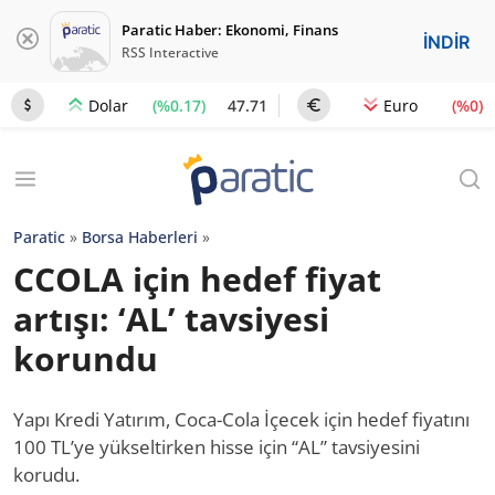
Paratic Haber: Ekonomi, Finans
İNDİR
RSS Interactive
(%0.17)
47.71
(%0)
Dolar
Euro
Paratic
»
Borsa Haberleri
»
CCOLA için hedef fiyat
artışı: ‘AL’ tavsiyesi
korundu
Yapı Kredi Yatırım, Coca-Cola İçecek için hedef fiyatını
100 TL’ye yükseltirken hisse için “AL” tavsiyesini
korudu.