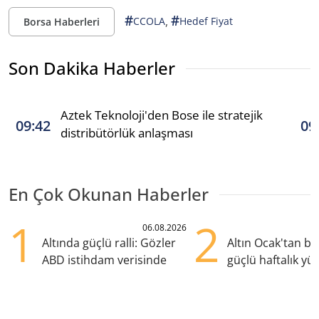
#
#
,
CCOLA
Hedef Fiyat
Borsa Haberleri
Son Dakika Haberler
Aztek Teknoloji'den Bose ile stratejik
09:42
09
distribütörlük anlaşması
En Çok Okunan Haberler
1
2
06.08.2026
Altında güçlü ralli: Gözler
Altın Ocak'tan b
ABD istihdam verisinde
güçlü haftalık yük
hazırlanıyor