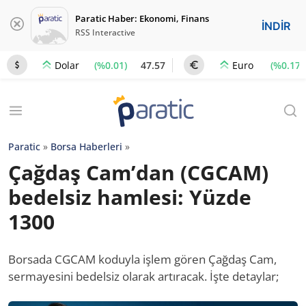
Paratic Haber: Ekonomi, Finans
İNDİR
RSS Interactive
(%0.01)
47.57
(%0.17)
Dolar
Euro
Paratic
»
Borsa Haberleri
»
Çağdaş Cam’dan (CGCAM)
bedelsiz hamlesi: Yüzde
1300
Borsada CGCAM koduyla işlem gören Çağdaş Cam,
sermayesini bedelsiz olarak artıracak. İşte detaylar;