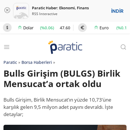
Paratic Haber: Ekonomi, Finans
İNDİR
RSS Interactive
(%0.06)
47.60
(%0.1)
Dolar
Euro
Paratic
»
Borsa Haberleri
»
Bulls Girişim (BULGS) Birlik
Mensucat’a ortak oldu
Bulls Girişim, Birlik Mensucat’ın yüzde 10,73’üne
karşılık gelen 9,5 milyon adet payını devraldı. İşte
detaylar;