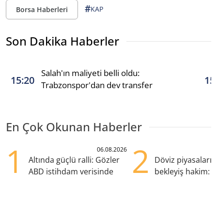
#
KAP
Borsa Haberleri
Son Dakika Haberler
Salah'ın maliyeti belli oldu:
15:20
15
Trabzonspor'dan dev transfer
En Çok Okunan Haberler
1
2
06.08.2026
Altında güçlü ralli: Gözler
Döviz piyasaları
ABD istihdam verisinde
bekleyiş hakim: Y
pozisyondan kaçı