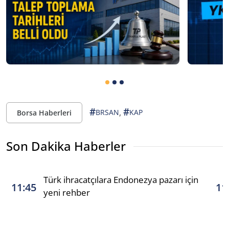
#
#
,
BRSAN
KAP
Borsa Haberleri
Son Dakika Haberler
Türk ihracatçılara Endonezya pazarı için
11:45
11
yeni rehber