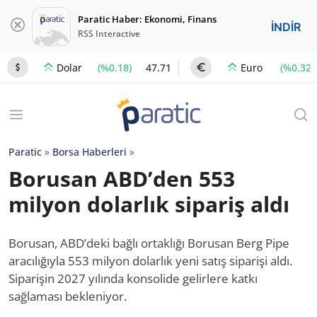
Paratic Haber: Ekonomi, Finans
İNDİR
RSS Interactive
(%0.18)
47.71
(%0.32)
Dolar
Euro
Paratic
»
Borsa Haberleri
»
Borusan ABD’den 553
milyon dolarlık sipariş aldı
Borusan, ABD’deki bağlı ortaklığı Borusan Berg Pipe
aracılığıyla 553 milyon dolarlık yeni satış siparişi aldı.
Siparişin 2027 yılında konsolide gelirlere katkı
sağlaması bekleniyor.