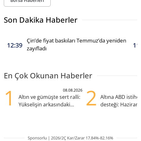
Borsa Haberleri
Son Dakika Haberler
Çin’de fiyat baskıları Temmuz’da yeniden
12:39
11
zayıfladı
En Çok Okunan Haberler
1
2
08.08.2026
Altın ve gümüşte sert ralli:
Altına ABD istih
Yükselişin arkasındaki
desteği: Haziran
kritik etkenler
yana en yüksek s
Sponsorlu | 2026/2Ç Kar/Zarar 17.84%-82.16%