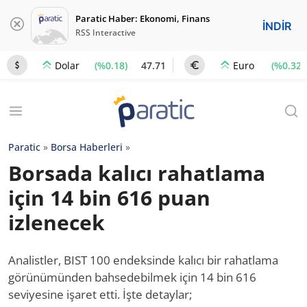
Paratic Haber: Ekonomi, Finans
İNDİR
RSS Interactive
(%0.18)
47.71
(%0.32)
Dolar
Euro
Paratic
»
Borsa Haberleri
»
Borsada kalıcı rahatlama
için 14 bin 616 puan
izlenecek
Analistler, BIST 100 endeksinde kalıcı bir rahatlama
görünümünden bahsedebilmek için 14 bin 616
seviyesine işaret etti. İşte detaylar;