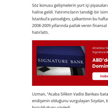
Söz konusu gelişmelerin yurt içi piyasala
haline geldi. Yatırımcıların tanıdığı bir isi
İstanbul’a yansıdığını, çalkantının bu haft
2008-2009 yıllarında patlak veren finansal 
hatırlattı.
Amerikan fi
Signature Ba
ABD’de
Domino
Habe
Uzman, “Acaba Silikon Vadisi Bankası bataca
endişenin olduğunu vurgulayan Soydan, b
bozulduğunu söyledi.