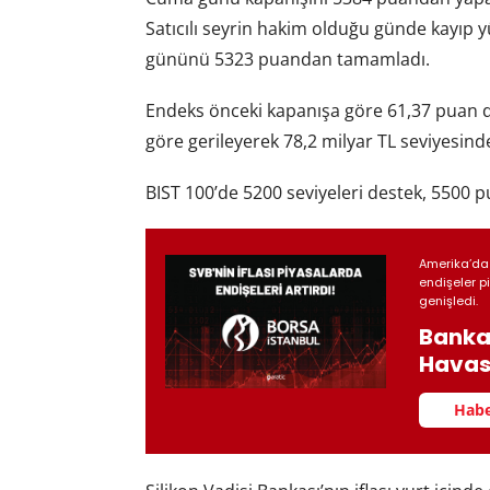
Satıcılı seyrin hakim olduğu günde kayıp y
gününü 5323 puandan tamamladı.
Endeks önceki kapanışa göre 61,37 puan d
göre gerileyerek 78,2 milyar TL seviyesind
BIST 100’de 5200 seviyeleri destek, 5500 p
Amerika’da 
endişeler p
genişledi.
Bankac
Havas
Habe