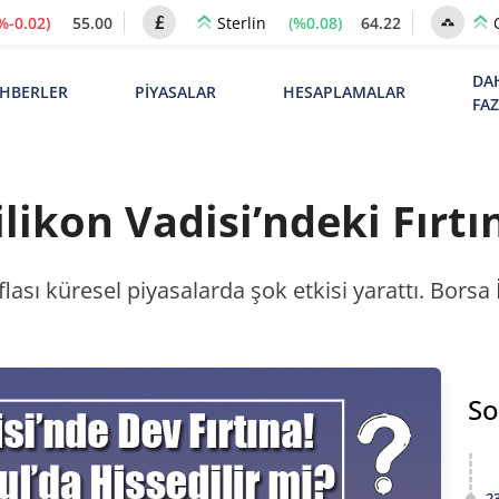
%-0.02)
55.00
(%0.08)
64.22
Sterlin
DA
HBERLER
PİYASALAR
HESAPLAMALAR
FA
ilikon Vadisi’ndeki Fırt
flası küresel piyasalarda şok etkisi yarattı. Borsa
So
2