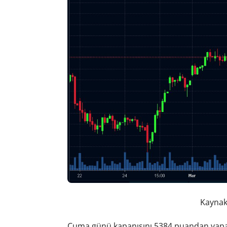
Kaynak:
Cuma günü kapanışını 5384 puandan yapan