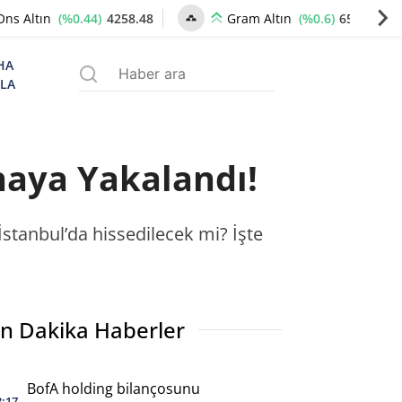
(%0.44)
4258.48
(%0.6)
6531.50
Ons Altın
Gram Altın
HA
ZLA
ınaya Yakalandı!
 İstanbul’da hissedilecek mi? İşte
n Dakika Haberler
BofA holding bilançosunu
3:17