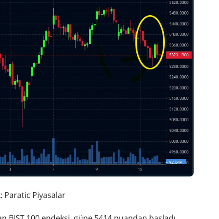
 Paratic Piyasalar
 BIST 100 endeksi, güne 5414 puandan başladı.