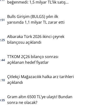
beğenmedi: 1,5 milyar TL’lik satış
yaptı
Bulls Girişim (BULGS) yılın ilk
2:51
yarısında 1,1 milyar TL zarar etti
Albaraka Türk 2026 ikinci çeyrek
2:25
bilançosu açıklandı
TTKOM 2Ç26 bilanço sonrası
1:44
açıklanan hedef fiyatlar
Çitlekçi Mağazacılık halka arz tarihleri
1:10
açıklandı
Gram altın 6500 TL’ye ulaştı! Bundan
0:35
sonra ne olacak?