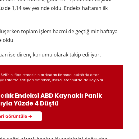
üzde 1,14 seviyesinde oldu. Endeks haftanın ilk
üşerken toplam işlem hacmi de geçtiğimiz haftaya
e oldu.
uan ise direnç konumu olarak takip ediliyor.
SVB’nin iflas etmesinin ardından finansal sektörde artan
iyasalarda satışları artırırken, Borsa İstanbul’da da kayıplar
ılık Endeksi ABD Kaynaklı Panik
ıyla Yüzde 4 Düştü
ri Görüntüle ➜