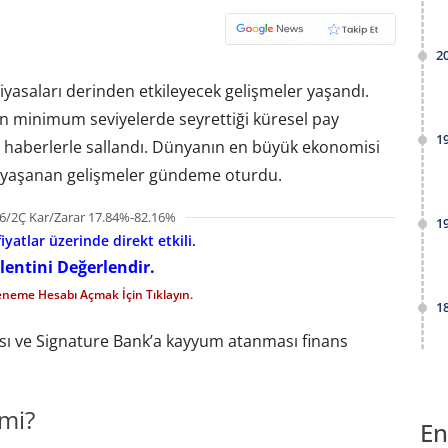
2
iyasaları derinden etkileyecek gelişmeler yaşandı.
nın minimum seviyelerde seyrettiği küresel pay
1
z haberlerle sallandı. Dünyanın en büyük ekonomisi
D) yaşanan gelişmeler gündeme oturdu.
6/2Ç Kar/Zarar 17.84%-82.16%
1
iyatlar üzerinde direkt etkili.
lentini Değerlendir.
eneme Hesabı Açmak İçin Tıklayın.
1
lası ve Signature Bank’a kayyum atanması finans
 mi?
En