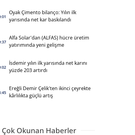
Oyak Çimento bilanço: Yılın ilk
0:01
yarısında net kar baskılandı
Alfa Solar'dan (ALFAS) hücre üretim
9:37
yatırımında yeni gelişme
İsdemir yılın ilk yarısında net karını
9:02
yüzde 203 artırdı
Ereğli Demir Çelik'ten ikinci çeyrekte
8:45
kârlılıkta güçlü artış
 Çok Okunan Haberler