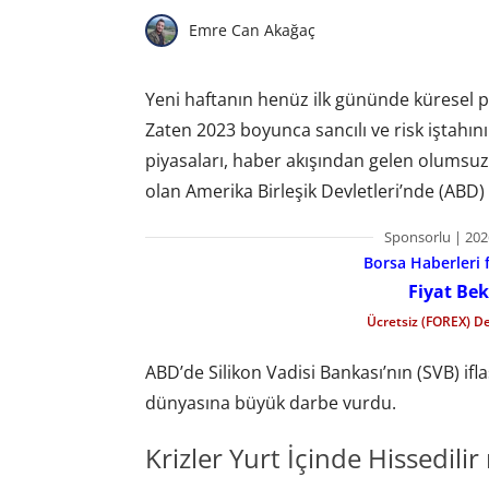
Emre Can Akağaç
Yeni haftanın henüz ilk gününde küresel p
Zaten 2023 boyunca sancılı ve risk iştahı
piyasaları, haber akışından gelen olumsu
olan Amerika Birleşik Devletleri’nde (AB
Sponsorlu | 202
Borsa Haberleri f
Fiyat Bek
Ücretsiz (FOREX) D
ABD’de Silikon Vadisi Bankası’nın (SVB) if
dünyasına büyük darbe vurdu.
Krizler Yurt İçinde Hissedilir