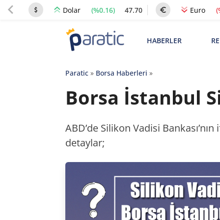
(%0.16)
47.70
(
Dolar
Euro
HABERLER
RE
Paratic
»
Borsa Haberleri
»
Borsa İstanbul S
ABD’de Silikon Vadisi Bankası’nın i
detaylar;