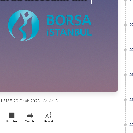
2
2
2
2
LLEME
29 Ocak 2025 16:14:15
t
Durdur
Yazdır
Boyut
2