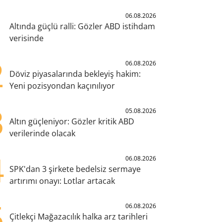
1
06.08.2026
Altında güçlü ralli: Gözler ABD istihdam
verisinde
2
06.08.2026
Döviz piyasalarında bekleyiş hakim:
Yeni pozisyondan kaçınılıyor
3
05.08.2026
Altın güçleniyor: Gözler kritik ABD
verilerinde olacak
4
06.08.2026
SPK'dan 3 şirkete bedelsiz sermaye
artırımı onayı: Lotlar artacak
5
06.08.2026
Çitlekçi Mağazacılık halka arz tarihleri