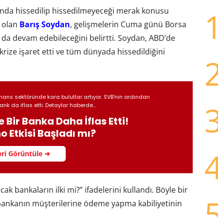
rında hissedilip hissedilmeyeceği merak konusu
m olan
Barış Soydan
, gelişmelerin Cuma günü Borsa
a da devam edebileceğini belirtti. Soydan, ABD’de
krize işaret etti ve tüm dünyada hissedildiğini
nans sektöründe kara bulutlar artıyor. SVB’nin ardından
nk da iflas etti. Detaylar haberde...
 Bir Banka Daha İflas Etti!
 Etkisi Başladı mı?
ri Görüntüle ➜
k bankaların ilki mi?” ifadelerini kullandı. Böyle bir
ankanın müşterilerine ödeme yapma kabiliyetinin