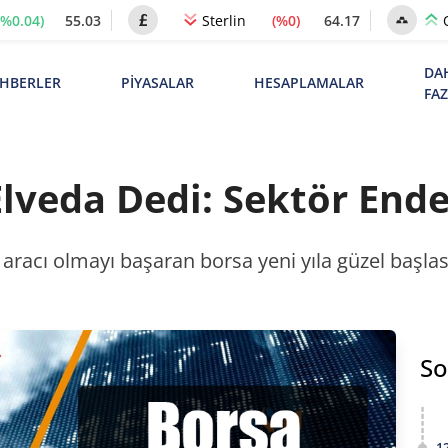
(%0.04)
55.03
(%0)
64.17
Sterlin
DA
HBERLER
PİYASALAR
HESAPLAMALAR
FA
Elveda Dedi: Sektör Ende
aracı olmayı başaran borsa yeni yıla güzel başla
So
1