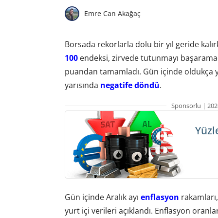
Emre Can Akağaç
Borsada rekorlarla dolu bir yıl geride ka
100
endeksi, zirvede tutunmayı başaramad
puandan tamamladı. Gün içinde oldukça yük
yarısında
negatife döndü
.
Sponsorlu | 202
Yüzl
Gün içinde Aralık ayı
enflasyon
rakamları
yurt içi verileri açıklandı. Enflasyon oran