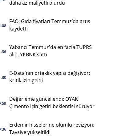
daha az maliyetli olurdu
FAO: Gıda fiyatları Temmuz’da artış
2:08
kaydetti
Yabancı Temmuz'da en fazla TUPRS
1:36
alıp, YKBNK sattı
E-Data'nın ortaklık yapısı değişiyor:
1:30
Kritik izin geldi
Değerleme güncellendi: OYAK
0:59
Çimento için getiri beklentisi sürüyor
Erdemir hisselerine olumlu revizyon:
0:36
Tavsiye yükseltildi