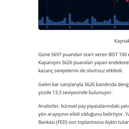
Kaynak
Güne 5697 puandan start veren BIST 100 e
Kapanışını 5626 puandan yapan endeksteki 
kazanç seviyelerini de olumsuz etkiledi.
Gelen kar satışlarıyla 5626 bandında denge
yüzde 13,3 seviyesinde bulunuyor.
Analistler, küresel pay piyasalarındaki ya
yön arayışının etkili olduğunu belirtiyor. 
Bankası (FED) son toplantısına ilişkin tuta