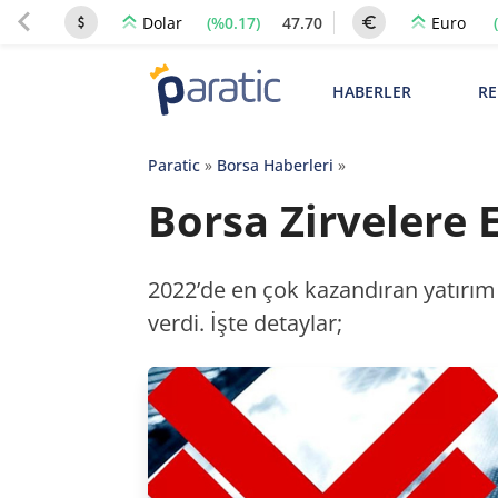
(%0.17)
47.70
Dolar
Euro
HABERLER
RE
Paratic
»
Borsa Haberleri
»
Borsa Zirvelere 
2022’de en çok kazandıran yatırım 
verdi. İşte detaylar;