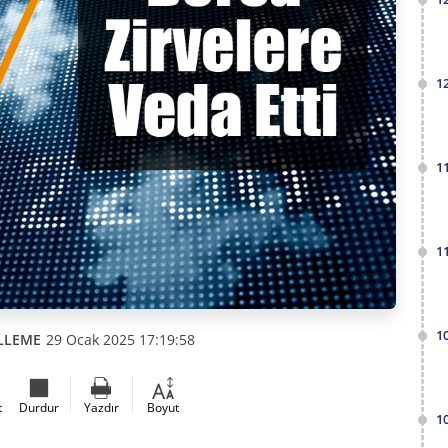
1
1
1
1
LLEME
29 Ocak 2025 17:19:58
t
Durdur
Yazdır
Boyut
1