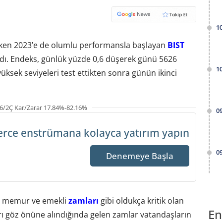
1
lırken 2023’e de olumlu performansla başlayan
BIST
ı. Endeks, günlük yüzde 0,6 düşerek günü 5626
1
sek seviyeleri test ettikten sonra günün ikinci
6/2Ç Kar/Zarar 17.84%-82.16%
0
erce enstrümana
kolayca yatırım yapın
0
Denemeye Başla
, memur ve emekli
zamları
gibi oldukça kritik olan
En
ları göz önüne alındığında gelen zamlar vatandaşların