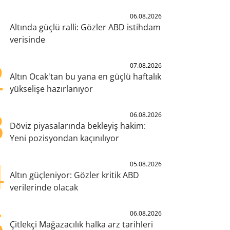
1
06.08.2026
Altında güçlü ralli: Gözler ABD istihdam
verisinde
2
07.08.2026
Altın Ocak'tan bu yana en güçlü haftalık
yükselişe hazırlanıyor
3
06.08.2026
Döviz piyasalarında bekleyiş hakim:
Yeni pozisyondan kaçınılıyor
4
05.08.2026
Altın güçleniyor: Gözler kritik ABD
verilerinde olacak
5
06.08.2026
Çitlekçi Mağazacılık halka arz tarihleri