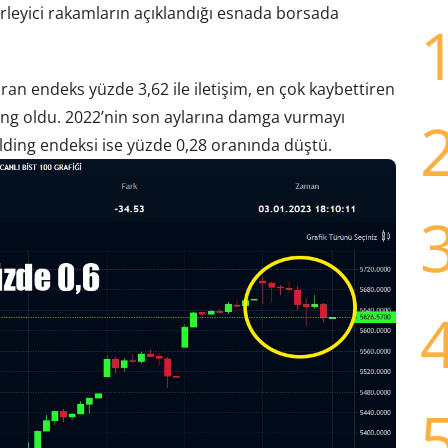
leyici rakamların açıklandığı esnada borsada
ran endeks yüzde 3,62 ile iletişim, en çok kaybettiren
öring oldu. 2022’nin son aylarına damga vurmayı
lding endeksi ise yüzde 0,28 oranında düştü.