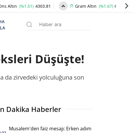
(%1.51)
4303.81
(%1.67)
6601.32
Ons Altın
Gram Altın
HA
ZLA
ksleri Düşüşte!
sa da zirvedeki yolculuğuna son
n Dakika Haberler
Musalem'den faiz mesajı: Erken adım
2:32