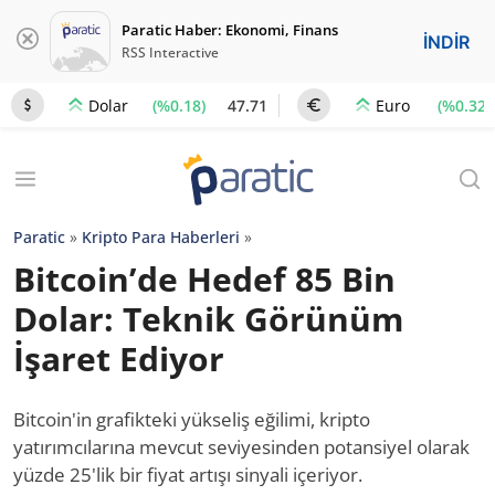
Paratic Haber: Ekonomi, Finans
İNDİR
RSS Interactive
(%0.18)
47.71
(%0.32)
Dolar
Euro
Paratic
»
Kripto Para Haberleri
»
Bitcoin’de Hedef 85 Bin
Dolar: Teknik Görünüm
İşaret Ediyor
Bitcoin'in grafikteki yükseliş eğilimi, kripto
yatırımcılarına mevcut seviyesinden potansiyel olarak
yüzde 25'lik bir fiyat artışı sinyali içeriyor.