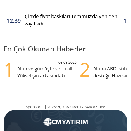
Çin’de fiyat baskıları Temmuz’da yeniden
12:39
11
zayıfladı
En Çok Okunan Haberler
1
2
08.08.2026
Altın ve gümüşte sert ralli:
Altına ABD istih
Yükselişin arkasındaki
desteği: Haziran
kritik etkenler
yana en yüksek s
Sponsorlu | 2026/2Ç Kar/Zarar 17.84%-82.16%