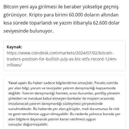
Bitcoin yeni aya girilmesi ile beraber yükselişe geçmiş
görünüyor. Kripto para birimi 60.000 doların altından
kısa sürede toparlandı ve yazım itibarıyla 62.600 dolar
seviyesinde bulunuyor.
Kaynak:
https://www.coindesk.com/markets/2024/07/02/bitcoin-
traders-position-for-bullish-july-as-btc-etfs-record-124m-
inflows/
Yasal uyarı:
Bu haber sadece bilgilendirme amaçlıdır. Paratic.com’da
yer alan bilgi, yorum ve tavsiyeler yatırım danışmanlığı kapsamında
değildir. Yatırım danışmanlığı hizmeti, aracı kurumlar, portföy yönetim
şirketleri ve mevduat kabul etmeyen bankalar ile müşteri arasında
imzalanacak yatırım danışmanlığı sözleşmesi çerçevesinde
sunulmaktadır. Bu haberde yer alan görüşler, mali durumunuz ile risk
ve getiri tercihinize uygun olmayabilir. Bu nedenle yalnızca burada yer
alan bilgilere dayanarak yatırım kararı verilmesi uygun
sonuçlar doğurmayabilir.