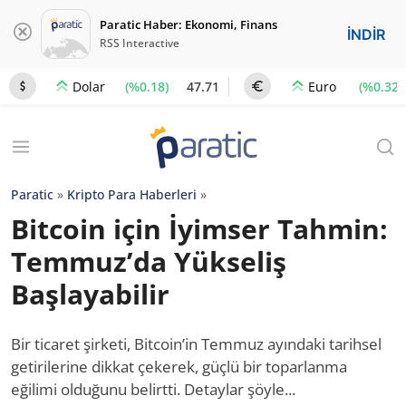
Paratic Haber: Ekonomi, Finans
İNDİR
RSS Interactive
(%0.18)
47.71
(%0.32)
Dolar
Euro
Paratic
»
Kripto Para Haberleri
»
Bitcoin için İyimser Tahmin:
Temmuz’da Yükseliş
Başlayabilir
Bir ticaret şirketi, Bitcoin’in Temmuz ayındaki tarihsel
getirilerine dikkat çekerek, güçlü bir toparlanma
eğilimi olduğunu belirtti. Detaylar şöyle...