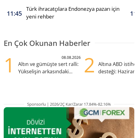
Türk ihracatçılara Endonezya pazarı için
11:45
11
yeni rehber
En Çok Okunan Haberler
1
2
08.08.2026
Altın ve gümüşte sert ralli:
Altına ABD istih
Yükselişin arkasındaki
desteği: Haziran
kritik etkenler
yana en yüksek s
Sponsorlu | 2026/2Ç Kar/Zarar 17.84%-82.16%