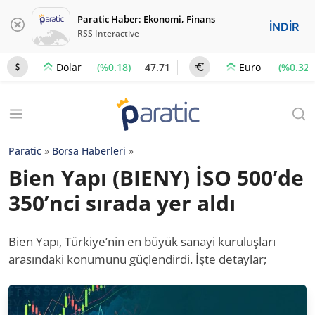
Paratic Haber: Ekonomi, Finans
İNDİR
RSS Interactive
(%0.18)
47.71
(%0.32)
Dolar
Euro
Paratic
»
Borsa Haberleri
»
Bien Yapı (BIENY) İSO 500’de
350’nci sırada yer aldı
Bien Yapı, Türkiye’nin en büyük sanayi kuruluşları
arasındaki konumunu güçlendirdi. İşte detaylar;