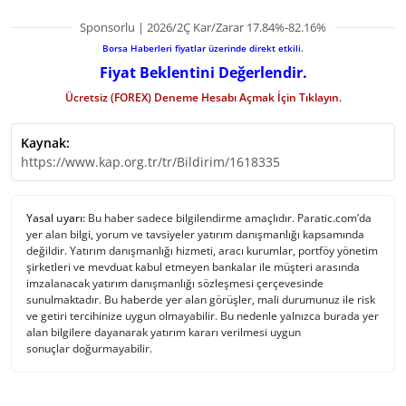
Sponsorlu | 2026/2Ç Kar/Zarar 17.84%-82.16%
Borsa Haberleri fiyatlar üzerinde direkt etkili.
Fiyat Beklentini Değerlendir.
Ücretsiz (FOREX) Deneme Hesabı Açmak İçin Tıklayın.
Kaynak:
https://www.kap.org.tr/tr/Bildirim/1618335
Yasal uyarı:
Bu haber sadece bilgilendirme amaçlıdır. Paratic.com’da
yer alan bilgi, yorum ve tavsiyeler yatırım danışmanlığı kapsamında
değildir. Yatırım danışmanlığı hizmeti, aracı kurumlar, portföy yönetim
şirketleri ve mevduat kabul etmeyen bankalar ile müşteri arasında
imzalanacak yatırım danışmanlığı sözleşmesi çerçevesinde
sunulmaktadır. Bu haberde yer alan görüşler, mali durumunuz ile risk
ve getiri tercihinize uygun olmayabilir. Bu nedenle yalnızca burada yer
alan bilgilere dayanarak yatırım kararı verilmesi uygun
sonuçlar doğurmayabilir.