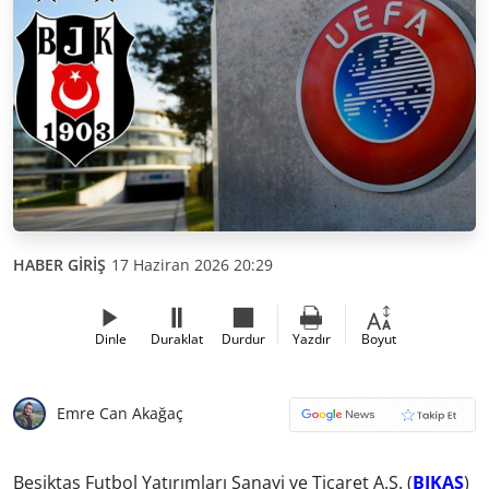
HABER GİRİŞ
17 Haziran 2026 20:29
Dinle
Duraklat
Durdur
Yazdır
Boyut
Emre Can Akağaç
Beşiktaş Futbol Yatırımları Sanayi ve Ticaret A.Ş. (
BJKAS
)