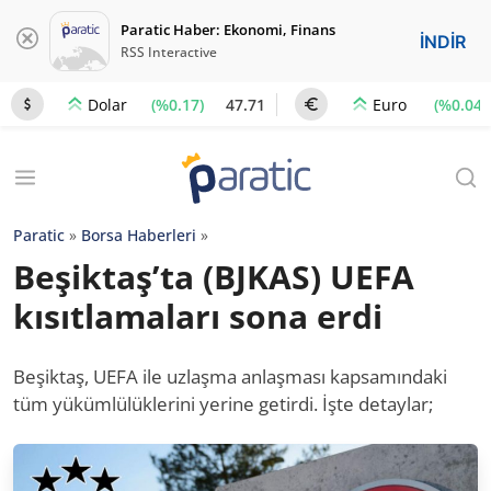
Paratic Haber: Ekonomi, Finans
İNDİR
RSS Interactive
(%0.17)
47.71
(%0.04)
Dolar
Euro
Paratic
»
Borsa Haberleri
»
Beşiktaş’ta (BJKAS) UEFA
kısıtlamaları sona erdi
Beşiktaş, UEFA ile uzlaşma anlaşması kapsamındaki
tüm yükümlülüklerini yerine getirdi. İşte detaylar;