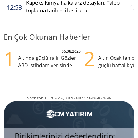
Kapeks Kimya halka arz detayları: Talep
12:53
12
toplama tarihleri belli oldu
En Çok Okunan Haberler
1
2
06.08.2026
Altında güçlü ralli: Gözler
Altın Ocak'tan b
ABD istihdam verisinde
güçlü haftalık yük
hazırlanıyor
Sponsorlu | 2026/2Ç Kar/Zarar 17.84%-82.16%