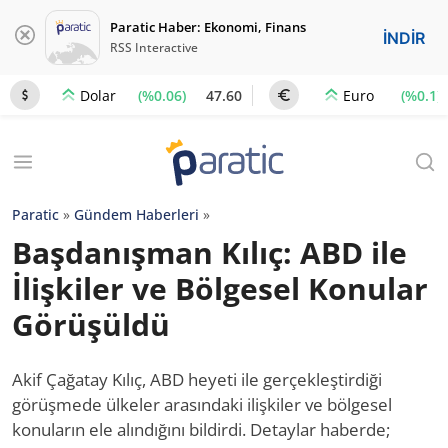
Paratic Haber: Ekonomi, Finans
İNDİR
RSS Interactive
(%0.06)
47.60
(%0.1)
Dolar
Euro
Paratic
»
Gündem Haberleri
»
Başdanışman Kılıç: ABD ile
İlişkiler ve Bölgesel Konular
Görüşüldü
Akif Çağatay Kılıç, ABD heyeti ile gerçekleştirdiği
görüşmede ülkeler arasındaki ilişkiler ve bölgesel
konuların ele alındığını bildirdi. Detaylar haberde;