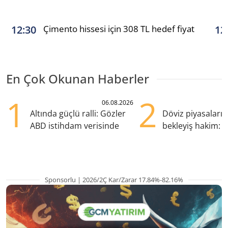
Çimento hissesi için 308 TL hedef fiyat
12:30
12
En Çok Okunan Haberler
1
2
06.08.2026
Altında güçlü ralli: Gözler
Döviz piyasaları
ABD istihdam verisinde
bekleyiş hakim: Y
pozisyondan kaçı
Sponsorlu | 2026/2Ç Kar/Zarar 17.84%-82.16%