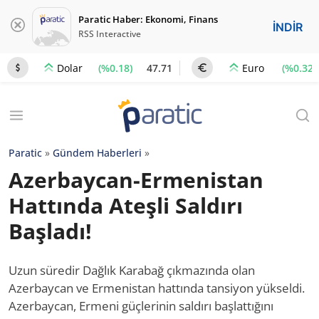
Paratic Haber: Ekonomi, Finans
İNDİR
RSS Interactive
(%0.18)
47.71
(%0.32)
Dolar
Euro
Paratic
»
Gündem Haberleri
»
Azerbaycan-Ermenistan
Hattında Ateşli Saldırı
Başladı!
Uzun süredir Dağlık Karabağ çıkmazında olan
Azerbaycan ve Ermenistan hattında tansiyon yükseldi.
Azerbaycan, Ermeni güçlerinin saldırı başlattığını