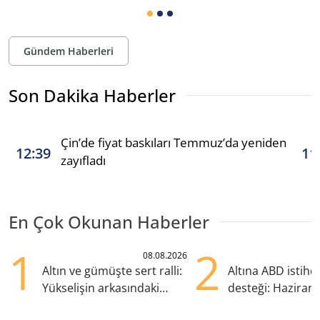
Gündem Haberleri
Son Dakika Haberler
Çin’de fiyat baskıları Temmuz’da yeniden
12:39
11
zayıfladı
En Çok Okunan Haberler
1
2
08.08.2026
Altın ve gümüşte sert ralli:
Altına ABD istih
Yükselişin arkasındaki
desteği: Haziran
kritik etkenler
yana en yüksek s