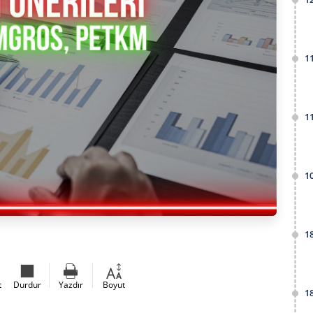
1
1
1
1
t
Durdur
Yazdır
Boyut
1