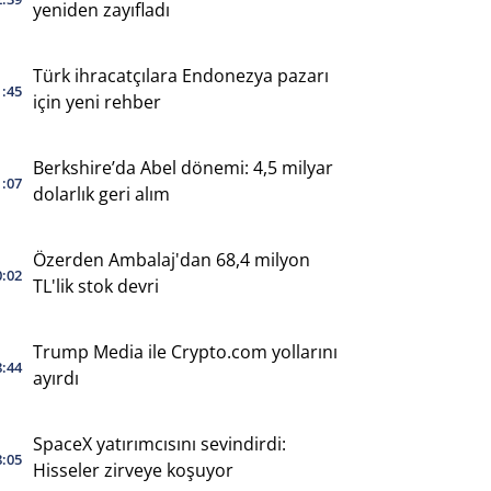
yeniden zayıfladı
Türk ihracatçılara Endonezya pazarı
1:45
için yeni rehber
Berkshire’da Abel dönemi: 4,5 milyar
1:07
dolarlık geri alım
Özerden Ambalaj'dan 68,4 milyon
0:02
TL'lik stok devri
Trump Media ile Crypto.com yollarını
8:44
ayırdı
SpaceX yatırımcısını sevindirdi:
8:05
Hisseler zirveye koşuyor