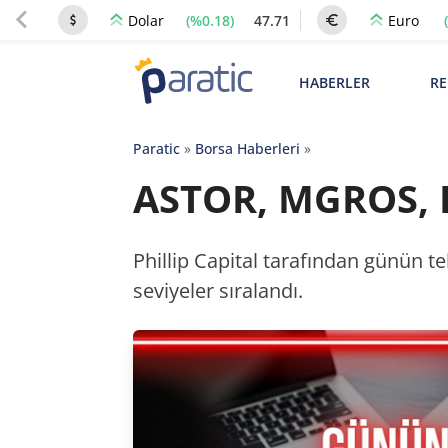
(%0.18)
47.71
Dolar
Euro
HABERLER
RE
Paratic
»
Borsa Haberleri
»
ASTOR, MGROS, P
Phillip Capital tarafından günün t
seviyeler sıralandı.