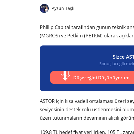
Aysun Taşlı
Phillip Capital tarafından günün teknik anal
(MGROS) ve Petkim (PETKM) olarak açıklandı.
Sizce AS
Sonuçları görmek 
Düşeceğini Düşünüyorum
ASTOR için kısa vadeli ortalaması üzeri s
seviyesinin destek rolü üstlenmesini olum
üzeri tutunmaların devamının alıcılı görün
109,8 TL hedef fiyat verilirken, 105 TL zara