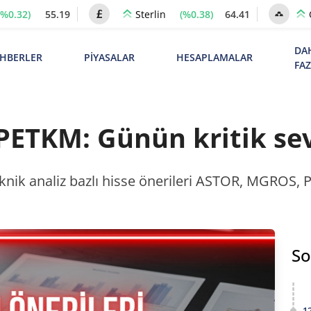
(%0.32)
55.19
(%0.38)
64.41
Sterlin
DA
HBERLER
PİYASALAR
HESAPLAMALAR
FA
ETKM: Günün kritik sev
eknik analiz bazlı hisse önerileri ASTOR, MGROS, P
So
1