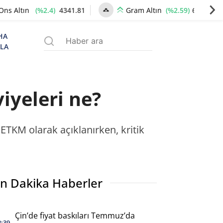
(%2.4)
4341.81
(%2.59)
6660.55
Ons Altın
Gram Altın
HA
ZLA
iyeleri ne?
ETKM olarak açıklanırken, kritik
n Dakika Haberler
Çin’de fiyat baskıları Temmuz’da
2:39