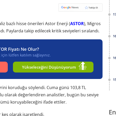
1
iz bazlı hisse önerileri Astor Enerji (
ASTOR
), Migros
 Paylarda takip edilecek kritik seviyeleri sıralandı.
1
TOR Fiyatı Ne Olur?
için lütfen katılım sağlayınız.
1
Yükseleceğini Düşünüyorum
1
eyrini koruduğu söylendi. Cuma günü 103,8 TL
lu olarak değerlendiren analistler, bugün bu seviye
ümü koruyabileceğini ifade ettiler.
En
r kes olarak işaretlendi.