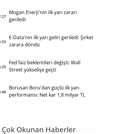
Mogan Enerji'nin ilk yarı zararı
7:27
geriledi
E-Data'nın ilk yarı geliri geriledi: Şirket
6:53
zarara döndü
Fed faiz beklentileri değişti: Wall
6:25
Street yükselişe geçti
Borusan Boru'dan güçlü ilk yarı
5:40
performansı: Net kar 1,8 milyar TL
 Çok Okunan Haberler