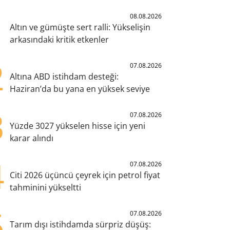
1
08.08.2026
Altın ve gümüşte sert ralli: Yükselişin
arkasındaki kritik etkenler
2
07.08.2026
Altına ABD istihdam desteği:
Haziran’da bu yana en yüksek seviye
3
07.08.2026
Yüzde 3027 yükselen hisse için yeni
karar alındı
4
07.08.2026
Citi 2026 üçüncü çeyrek için petrol fiyat
tahminini yükseltti
5
07.08.2026
Tarım dışı istihdamda sürpriz düşüş: