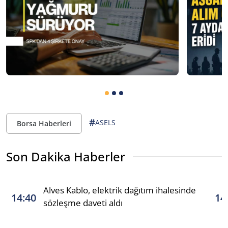
#
ASELS
Borsa Haberleri
Son Dakika Haberler
Alves Kablo, elektrik dağıtım ihalesinde
14:40
14
sözleşme daveti aldı