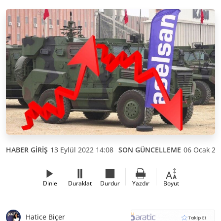
HABER GİRİŞ
13 Eylül 2022 14:08
SON GÜNCELLEME
06 Ocak 20
Dinle
Duraklat
Durdur
Yazdır
Boyut
Hatice Biçer