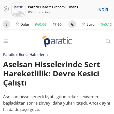
Paratic Haber: Ekonomi, Finans
İNDİR
RSS Interactive
(%0.06)
47.60
(%0.12)
Dolar
Euro
Paratic
»
Borsa Haberleri
»
Aselsan Hisselerinde Sert
Hareketlilik: Devre Kesici
Çalıştı
Aselsan hisse senedi fiyatı, güne rekor seviyeden
başladıktan sonra zirveyi daha yukarı taşıdı. Ancak aynı
hızda düşüşe geçti.