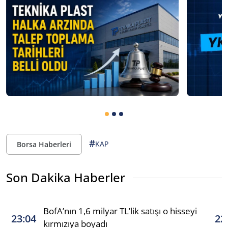
#
KAP
Borsa Haberleri
Son Dakika Haberler
BofA’nın 1,6 milyar TL’lik satışı o hisseyi
23:04
22
kırmızıya boyadı