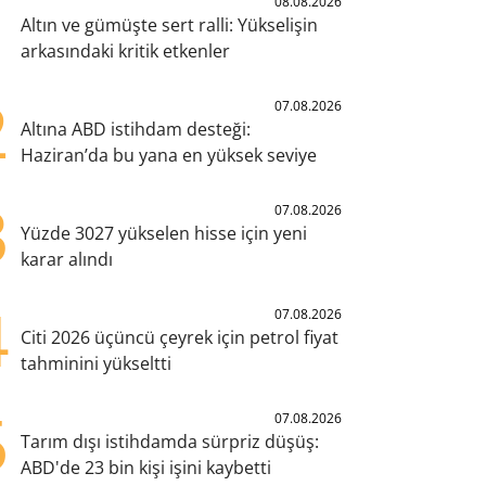
1
08.08.2026
Altın ve gümüşte sert ralli: Yükselişin
arkasındaki kritik etkenler
2
07.08.2026
Altına ABD istihdam desteği:
Haziran’da bu yana en yüksek seviye
3
07.08.2026
Yüzde 3027 yükselen hisse için yeni
karar alındı
4
07.08.2026
Citi 2026 üçüncü çeyrek için petrol fiyat
tahminini yükseltti
5
07.08.2026
Tarım dışı istihdamda sürpriz düşüş:
ABD'de 23 bin kişi işini kaybetti