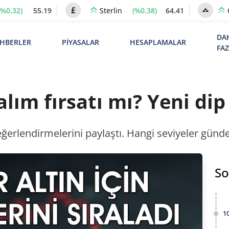
(%0.32)
55.19
(%0.38)
64.41
Sterlin
DA
HBERLER
PİYASALAR
HESAPLAMALAR
FA
lım fırsatı mı? Yeni dip
değerlendirmelerini paylaştı. Hangi seviyeler günd
So
1