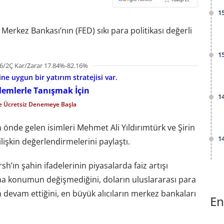
1
erkez Bankası’nın (FED) sıkı para politikası değerli
1
6/2Ç Kar/Zarar 17.84%-82.16%
e uygun bir yatırım stratejisi var.
şlemlerle Tanışmak İçin
1
le Ücretsiz Denemeye Başla
önde gelen isimleri Mehmet Ali Yıldırımtürk ve Şirin
1
ilişkin değerlendirmelerini paylaştı.
h’ın şahin ifadelerinin piyasalarda faiz artışı
a ana konumun değişmediğini, doların uluslararası para
devam ettiğini, en büyük alıcıların merkez bankaları
En