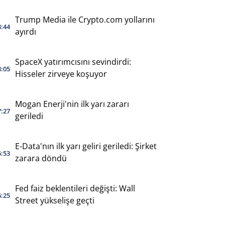
Trump Media ile Crypto.com yollarını
8:44
ayırdı
SpaceX yatırımcısını sevindirdi:
8:05
Hisseler zirveye koşuyor
Mogan Enerji'nin ilk yarı zararı
7:27
geriledi
E-Data'nın ilk yarı geliri geriledi: Şirket
6:53
zarara döndü
Fed faiz beklentileri değişti: Wall
6:25
Street yükselişe geçti