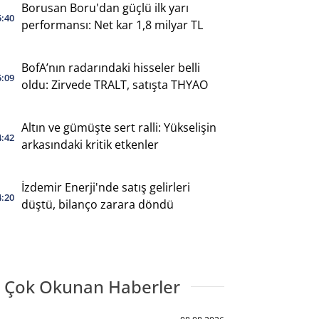
Borusan Boru'dan güçlü ilk yarı
5:40
performansı: Net kar 1,8 milyar TL
BofA’nın radarındaki hisseler belli
5:09
oldu: Zirvede TRALT, satışta THYAO
Altın ve gümüşte sert ralli: Yükselişin
4:42
arkasındaki kritik etkenler
İzdemir Enerji'nde satış gelirleri
4:20
düştü, bilanço zarara döndü
 Çok Okunan Haberler