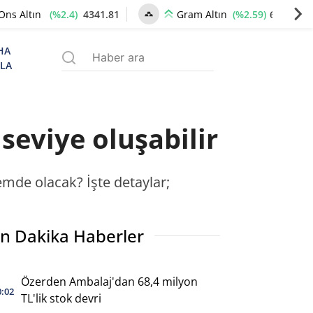
(%2.4)
4341.81
(%2.59)
6660.55
Ons Altın
Gram Altın
HA
ZLA
 seviye oluşabilir
emde olacak? İşte detaylar;
n Dakika Haberler
Özerden Ambalaj'dan 68,4 milyon
0:02
TL'lik stok devri