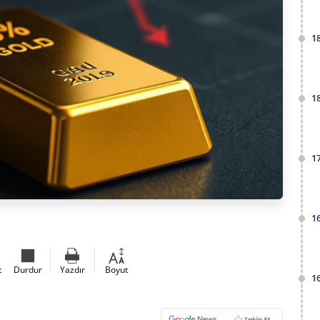
1
1
1
1
t
Durdur
Yazdır
Boyut
1