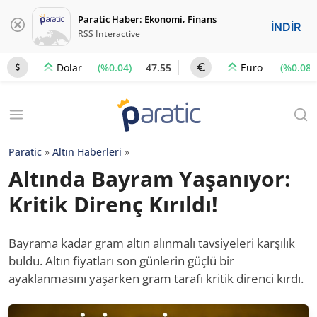
Paratic Haber: Ekonomi, Finans
İNDİR
RSS Interactive
(%0.04)
47.55
(%0.08)
Dolar
Euro
Paratic
»
Altın Haberleri
»
Altında Bayram Yaşanıyor:
Kritik Direnç Kırıldı!
Bayrama kadar gram altın alınmalı tavsiyeleri karşılık
buldu. Altın fiyatları son günlerin güçlü bir
ayaklanmasını yaşarken gram tarafı kritik direnci kırdı.