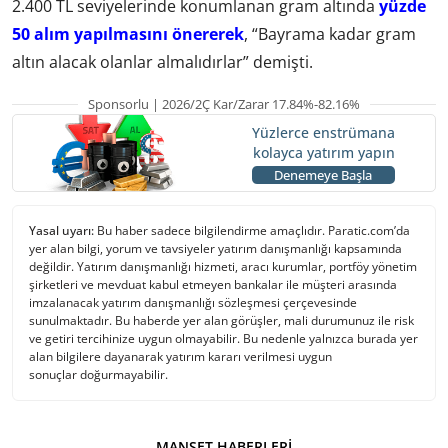
2.400 TL seviyelerinde konumlanan gram altında
yüzde
50 alım yapılmasını önererek
, “Bayrama kadar gram
altın alacak olanlar almalıdırlar” demişti.
Sponsorlu | 2026/2Ç Kar/Zarar 17.84%-82.16%
Yüzlerce enstrümana
kolayca yatırım yapın
Denemeye Başla
Yasal uyarı:
Bu haber sadece bilgilendirme amaçlıdır. Paratic.com’da
yer alan bilgi, yorum ve tavsiyeler yatırım danışmanlığı kapsamında
değildir. Yatırım danışmanlığı hizmeti, aracı kurumlar, portföy yönetim
şirketleri ve mevduat kabul etmeyen bankalar ile müşteri arasında
imzalanacak yatırım danışmanlığı sözleşmesi çerçevesinde
sunulmaktadır. Bu haberde yer alan görüşler, mali durumunuz ile risk
ve getiri tercihinize uygun olmayabilir. Bu nedenle yalnızca burada yer
alan bilgilere dayanarak yatırım kararı verilmesi uygun
sonuçlar doğurmayabilir.
MANŞET HABERLERI