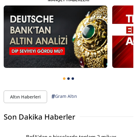
#
Gram Altın
Altın Haberleri
Son Dakika Haberler
BofA’dan o hisselerde toplam 2 milyar