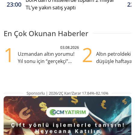
23:00
22
TL’ye yakın satış yaptı
En Çok Okunan Haberler
1
2
03.08.2026
Uzmandan altın yorumu!
Altın petroldeki s
Yıl sonu için “gerçekçi”
düşüşle haftaya y
beklenti ne?
başladı
Sponsorlu | 2026/2Ç Kar/Zarar 17.84%-82.16%