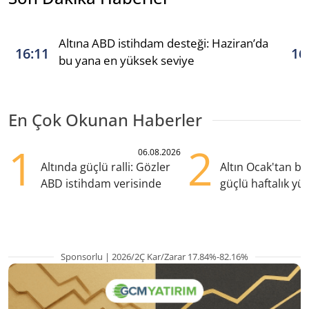
Altına ABD istihdam desteği: Haziran’da
16:11
16
bu yana en yüksek seviye
En Çok Okunan Haberler
1
2
06.08.2026
Altında güçlü ralli: Gözler
Altın Ocak'tan b
ABD istihdam verisinde
güçlü haftalık yük
hazırlanıyor
Sponsorlu | 2026/2Ç Kar/Zarar 17.84%-82.16%