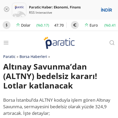
Paratic Haber: Ekonomi, Finans
İNDİR
RSS Interactive
(%0.17)
47.70
(%0.41)
Dolar
Euro
Paratic
»
Borsa Haberleri
»
Altınay Savunma’dan
(ALTNY) bedelsiz kararı!
Lotlar katlanacak
Borsa İstanbul’da ALTNY koduyla işlem gören Altınay
Savunma, sermayesini bedelsiz olarak yüzde 324,9
artıracak. İşte detaylar;