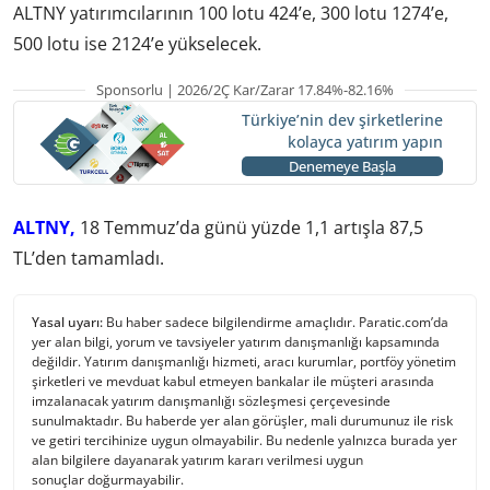
ALTNY yatırımcılarının 100 lotu 424’e, 300 lotu 1274’e,
500 lotu ise 2124’e yükselecek.
Sponsorlu | 2026/2Ç Kar/Zarar 17.84%-82.16%
Türkiye’nin dev şirketlerine
kolayca yatırım yapın
Denemeye Başla
ALTNY,
18 Temmuz’da günü yüzde 1,1 artışla 87,5
TL’den tamamladı.
Yasal uyarı:
Bu haber sadece bilgilendirme amaçlıdır. Paratic.com’da
yer alan bilgi, yorum ve tavsiyeler yatırım danışmanlığı kapsamında
değildir. Yatırım danışmanlığı hizmeti, aracı kurumlar, portföy yönetim
şirketleri ve mevduat kabul etmeyen bankalar ile müşteri arasında
imzalanacak yatırım danışmanlığı sözleşmesi çerçevesinde
sunulmaktadır. Bu haberde yer alan görüşler, mali durumunuz ile risk
ve getiri tercihinize uygun olmayabilir. Bu nedenle yalnızca burada yer
alan bilgilere dayanarak yatırım kararı verilmesi uygun
sonuçlar doğurmayabilir.