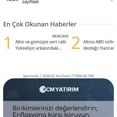
zayıfladı
En Çok Okunan Haberler
1
2
08.08.2026
Altın ve gümüşte sert ralli:
Altına ABD istih
Yükselişin arkasındaki
desteği: Haziran
kritik etkenler
yana en yüksek s
Sponsorlu | 2026/2Ç Kar/Zarar 17.84%-82.16%