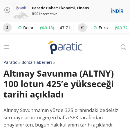
Paratic Haber: Ekonomi, Finans
İNDİR
RSS Interactive
(%0.18)
47.71
(%0.32)
Dolar
Euro
Paratic
»
Borsa Haberleri
»
Altınay Savunma (ALTNY)
100 lotun 425’e yükseceği
tarihi açıkladı
Altınay Savunma'nın yüzde 325 oranındaki bedelsiz
sermaye artırımı geçen hafta SPK tarafından
onaylanırken, bugün hak kullanım tarihi açıklandı.