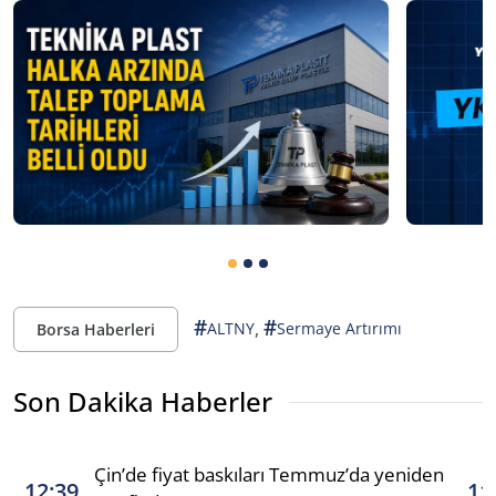
#
#
,
ALTNY
Sermaye Artırımı
Borsa Haberleri
Son Dakika Haberler
Çin’de fiyat baskıları Temmuz’da yeniden
12:39
11