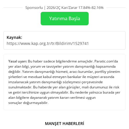
Sponsorlu | 2026/2Ç Kar/Zarar 17.84%-82.16%
Yatırıma Başla
Kaynak:
https://www.kap.org.tr/tr/Bildirim/1529741
Yasal uyarı:
Bu haber sadece bilgilendirme amaçlıdır. Paratic.com’da
yer alan bilgi, yorum ve tavsiyeler yatırım danışmanlığı kapsamında
değildir. Yatırım danışmanlığı hizmeti, aracı kurumlar, portföy yönetim
şirketleri ve mevduat kabul etmeyen bankalar ile müşteri arasında
imzalanacak yatırım danışmanlığı sözleşmesi çerçevesinde
sunulmaktadır. Bu haberde yer alan görüşler, mali durumunuz ile risk
ve getiri tercihinize uygun olmayabilir. Bu nedenle yalnızca burada yer
alan bilgilere dayanarak yatırım kararı verilmesi uygun
sonuçlar doğurmayabilir.
MANŞET HABERLERI