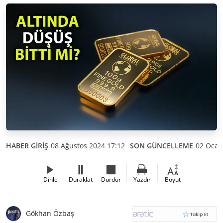
HABER GİRİŞ
08 Ağustos 2024 17:12
SON GÜNCELLEME
02 Ocak
Dinle
Duraklat
Durdur
Yazdır
Boyut
Gökhan Özbaş