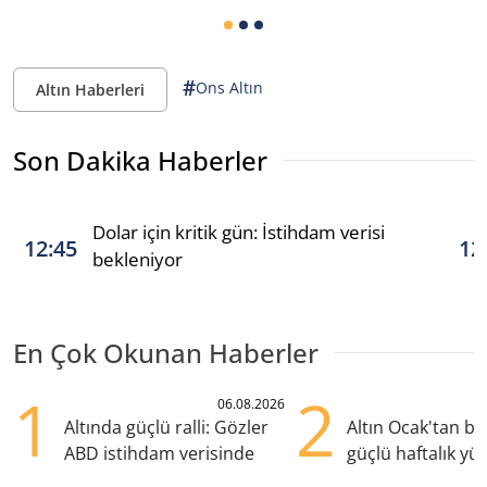
#
Ons Altın
Altın Haberleri
Son Dakika Haberler
Dolar için kritik gün: İstihdam verisi
12:45
12
bekleniyor
En Çok Okunan Haberler
1
2
06.08.2026
Altında güçlü ralli: Gözler
Altın Ocak'tan b
ABD istihdam verisinde
güçlü haftalık yük
hazırlanıyor