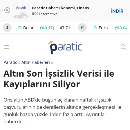
Paratic Haber: Ekonomi, Finans
İNDİR
RSS Interactive
(%0.17)
47.71
(%0.04)
Dolar
Euro
Paratic
»
Altın Haberleri
»
Altın Son İşsizlik Verisi ile
Kayıplarını Siliyor
Ons altın ABD’de bugün açıklanan haftalık işsizlik
başvurularının beklentilerin altında gerçekleşmesi ile
günlük bazda yüzde 1’den fazla arttı. Ayrıntılar
haberde...