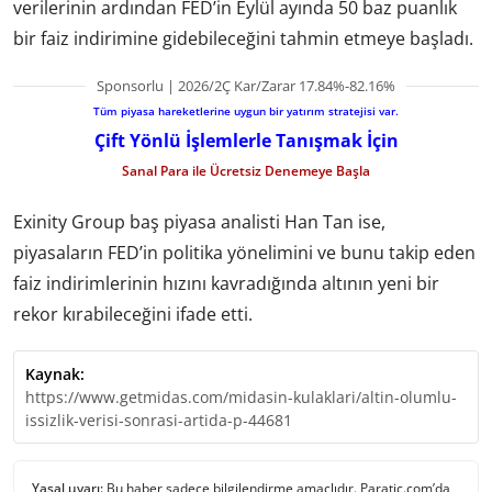
verilerinin ardından FED’in Eylül ayında 50 baz puanlık
bir faiz indirimine gidebileceğini tahmin etmeye başladı.
Sponsorlu | 2026/2Ç Kar/Zarar 17.84%-82.16%
Tüm piyasa hareketlerine uygun bir yatırım stratejisi var.
Çift Yönlü İşlemlerle Tanışmak İçin
Sanal Para ile Ücretsiz Denemeye Başla
Exinity Group baş piyasa analisti Han Tan ise,
piyasaların FED’in politika yönelimini ve bunu takip eden
faiz indirimlerinin hızını kavradığında altının yeni bir
rekor kırabileceğini ifade etti.
Kaynak:
https://www.getmidas.com/midasin-kulaklari/altin-olumlu-
issizlik-verisi-sonrasi-artida-p-44681
Yasal uyarı:
Bu haber sadece bilgilendirme amaçlıdır. Paratic.com’da