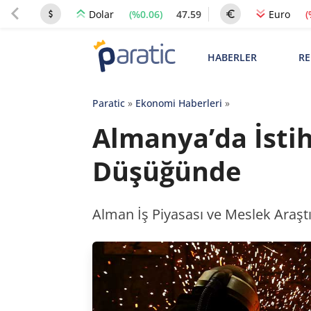
(%0.06)
47.59
(
Dolar
Euro
HABERLER
RE
Paratic
»
Ekonomi Haberleri
»
Almanya’da İstih
Düşüğünde
Alman İş Piyasası ve Meslek Araştır