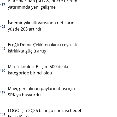
Alfa Solar'dan (ALFAS) hücre üretim
9:37
yatırımında yeni gelişme
İsdemir yılın ilk yarısında net karını
9:02
yüzde 203 artırdı
Ereğli Demir Çelik'ten ikinci çeyrekte
8:45
kârlılıkta güçlü artış
Mia Teknoloji, Bilişim 500'de iki
8:20
kategoride birinci oldu
Mavi, geri alınan payların itfası için
8:17
SPK'ya başvurdu
LOGO için 2Ç26 bilanço sonrası hedef
7:51
fiyat düştü