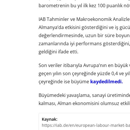
barometrenin bu yıl ilk kez 100 puanlık nöt
IAB Tahminler ve Makroekonomik Analizl
Almanya’da etkisini gösterdiğini ve iş gücü
değerlendirmesinde, uzun bir süre boyunc
zamanlarında iyi performans gösterdiğin
geldiğini ifade etti.
Son veriler itibarıyla Avrupa’nın en büy
geçen yılın son çeyreğinde yüzde 0,4 ve yılı
çeyreğinde ise büyüme
kaydedilmedi.
Büyümedeki yavaşlama, sanayi üretimindek
kalması, Alman ekonomisini olumsuz etkili
Kaynak:
https://iab.de/en/european-labour-market-ba