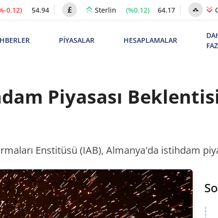
%-0.12)
54.94
(%0.12)
64.17
Sterlin
DA
HBERLER
PİYASALAR
HESAPLAMALAR
FA
dam Piyasası Beklentisi 
maları Enstitüsü (IAB), Almanya'da istihdam piyas
So