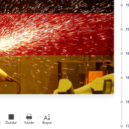
1
1
1
1
1
t
Durdur
Yazdır
Boyut
1