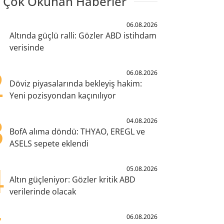
 Çok Okunan Haberler
1
06.08.2026
Altında güçlü ralli: Gözler ABD istihdam
verisinde
2
06.08.2026
Döviz piyasalarında bekleyiş hakim:
Yeni pozisyondan kaçınılıyor
3
04.08.2026
BofA alıma döndü: THYAO, EREGL ve
ASELS sepete eklendi
4
05.08.2026
Altın güçleniyor: Gözler kritik ABD
verilerinde olacak
06.08.2026