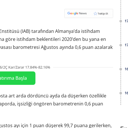
1
 Enstitüsü (IAB) tarafından Almanya’da istihdam
Buna göre istihdam beklentileri 2020’den bu yana en
1
piyasası barometresi Ağustos ayında 0,6 puan azalarak
6/2Ç Kar/Zarar 17.84%-82.16%
1
atırıma Başla
1
osta art arda dördüncü ayda da düşerken özellikle
n raporda, işsizliği öngören barometrenin 0,6 puan
ustos ayı için 1 puan düşerek 99,7 puana gerilerken,