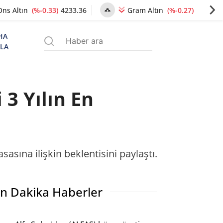
(%-0.33)
4233.36
(%-0.27)
6478.24
Ons Altın
Gram Altın
HA
ZLA
3 Yılın En
asına ilişkin beklentisini paylaştı.
n Dakika Haberler