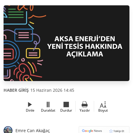
HABER GİRİŞ
15 Haziran 2026 14:45
Dinle
Duraklat
Durdur
Yazdır
Boyut
Emre Can Akağaç