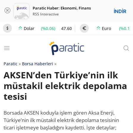
Paratic Haber: Ekonomi, Finans
İNDİR
RSS Interactive
(%0.06)
47.60
(%0.1)
Dolar
Euro
Paratic
»
Borsa Haberleri
»
AKSEN’den Türkiye’nin ilk
müstakil elektrik depolama
tesisi
Borsada AKSEN koduyla işlem gören Aksa Enerji,
Türkiye’nin ilk müstakil elektrik depolama tesisinin
ticari işletmeye başladığını kaydetti. İşte detaylar;