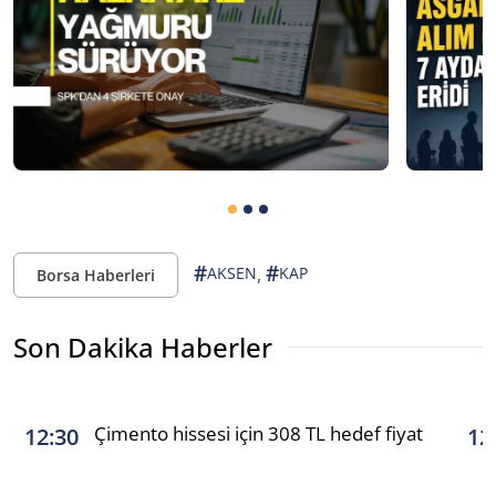
#
#
,
AKSEN
KAP
Borsa Haberleri
Son Dakika Haberler
Çimento hissesi için 308 TL hedef fiyat
12:30
12