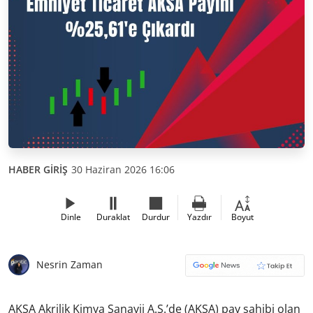
HABER GİRİŞ
30 Haziran 2026 16:06
Dinle
Duraklat
Durdur
Yazdır
Boyut
Nesrin Zaman
AKSA Akrilik Kimya Sanayii A.Ş.’de (AKSA) pay sahibi olan