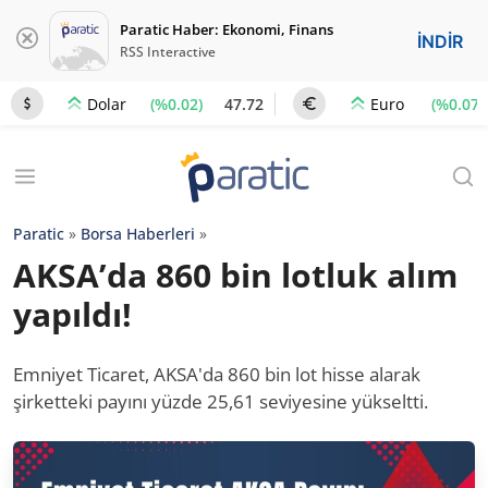
Paratic Haber: Ekonomi, Finans
İNDİR
RSS Interactive
(%0.02)
47.72
(%0.07)
Dolar
Euro
Paratic
»
Borsa Haberleri
»
AKSA’da 860 bin lotluk alım
yapıldı!
Emniyet Ticaret, AKSA'da 860 bin lot hisse alarak
şirketteki payını yüzde 25,61 seviyesine yükseltti.