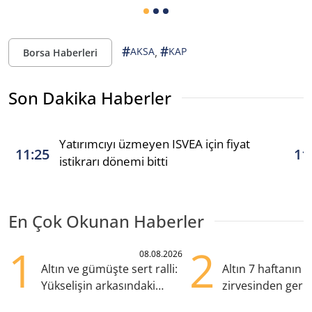
#
#
,
AKSA
KAP
Borsa Haberleri
Son Dakika Haberler
Yatırımcıyı üzmeyen ISVEA için fiyat
11:25
11
istikrarı dönemi bitti
En Çok Okunan Haberler
1
2
08.08.2026
Altın ve gümüşte sert ralli:
Altın 7 haftanın
Yükselişin arkasındaki
zirvesinden geril
kritik etkenler
Gözler ABD enfl