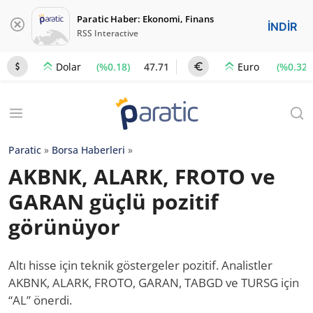
Paratic Haber: Ekonomi, Finans
İNDİR
RSS Interactive
(%0.18)
47.71
(%0.32)
Dolar
Euro
Paratic
»
Borsa Haberleri
»
AKBNK, ALARK, FROTO ve
GARAN güçlü pozitif
görünüyor
Altı hisse için teknik göstergeler pozitif. Analistler
AKBNK, ALARK, FROTO, GARAN, TABGD ve TURSG için
“AL” önerdi.