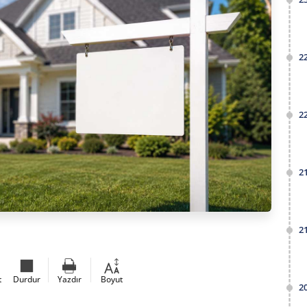
2
2
2
2
t
Durdur
Yazdır
Boyut
2