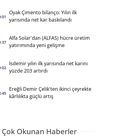
Oyak Çimento bilanço: Yılın ilk
0:01
yarısında net kar baskılandı
Alfa Solar'dan (ALFAS) hücre üretim
9:37
yatırımında yeni gelişme
İsdemir yılın ilk yarısında net karını
9:02
yüzde 203 artırdı
Ereğli Demir Çelik'ten ikinci çeyrekte
8:45
kârlılıkta güçlü artış
 Çok Okunan Haberler