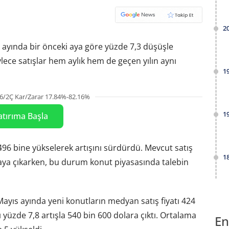
2
s ayında bir önceki aya göre yüzde 7,3 düşüşle
öylece satışlar hem aylık hem de geçen yılın aynı
1
6/2Ç Kar/Zarar 17.84%-82.16%
1
atırıma Başla
496 bine yükselerek artışını sürdürdü. Mevcut satış
1
 aya çıkarken, bu durum konut piyasasında talebin
 Mayıs ayında yeni konutların medyan satış fiyatı 424
ı yüzde 7,8 artışla 540 bin 600 dolara çıktı. Ortalama
En