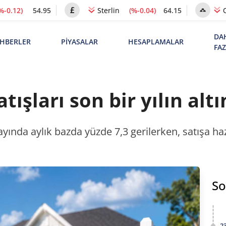
%-0.12)
54.95
(%-0.04)
64.15
Sterlin
DA
HBERLER
PİYASALAR
HESAPLAMALAR
FA
tışları son bir yılın alt
yında aylık bazda yüzde 7,3 gerilerken, satışa haz
So
2