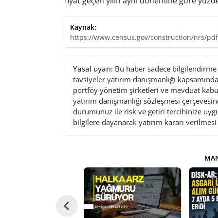
fiyat geçen yılın aynı dönemine göre yüzde
Kaynak:
https://www.census.gov/construction/nrs/pd
Yasal uyarı:
Bu haber sadece bilgilendirme a
tavsiyeler yatırım danışmanlığı kapsamında 
portföy yönetim şirketleri ve mevduat kabu
yatırım danışmanlığı sözleşmesi çerçevesin
durumunuz ile risk ve getiri tercihinize uy
bilgilere dayanarak yatırım kararı verilmes
MAN