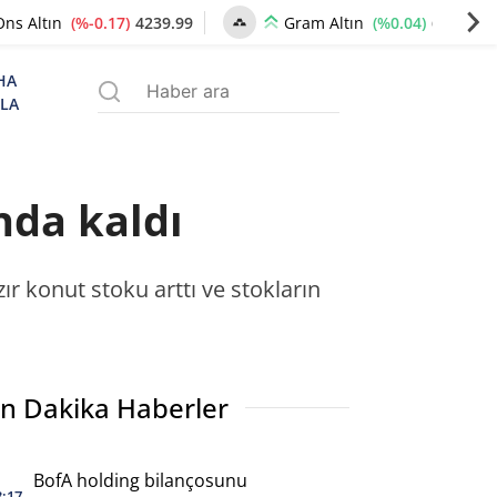
(%-0.17)
4239.99
(%0.04)
6495.36
Ons Altın
Gram Altın
HA
ZLA
ında kaldı
ır konut stoku arttı ve stokların
n Dakika Haberler
BofA holding bilançosunu
3:17