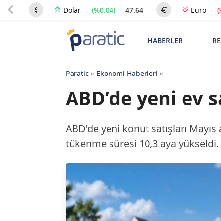
(%0.04)
47.64
(
Dolar
Euro
HABERLER
RE
Paratic
»
Ekonomi Haberleri
»
ABD’de yeni ev sa
ABD’de yeni konut satışları Mayıs a
tükenme süresi 10,3 aya yükseldi.