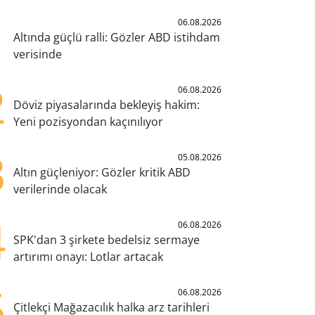
1
06.08.2026
Altında güçlü ralli: Gözler ABD istihdam
verisinde
2
06.08.2026
Döviz piyasalarında bekleyiş hakim:
Yeni pozisyondan kaçınılıyor
3
05.08.2026
Altın güçleniyor: Gözler kritik ABD
verilerinde olacak
4
06.08.2026
SPK'dan 3 şirkete bedelsiz sermaye
artırımı onayı: Lotlar artacak
5
06.08.2026
Çitlekçi Mağazacılık halka arz tarihleri