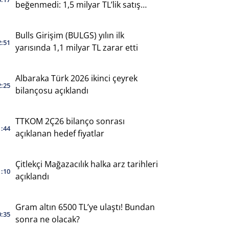
beğenmedi: 1,5 milyar TL’lik satış
yaptı
Bulls Girişim (BULGS) yılın ilk
2:51
yarısında 1,1 milyar TL zarar etti
Albaraka Türk 2026 ikinci çeyrek
2:25
bilançosu açıklandı
TTKOM 2Ç26 bilanço sonrası
1:44
açıklanan hedef fiyatlar
Çitlekçi Mağazacılık halka arz tarihleri
1:10
açıklandı
Gram altın 6500 TL’ye ulaştı! Bundan
0:35
sonra ne olacak?