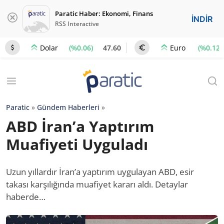
Paratic Haber: Ekonomi, Finans
İNDİR
RSS Interactive
(%0.06)
47.60
(%0.12)
Dolar
Euro
Paratic
»
Gündem Haberleri
»
ABD İran’a Yaptırım
Muafiyeti Uyguladı
Uzun yıllardır İran’a yaptırım uygulayan ABD, esir
takası karşılığında muafiyet kararı aldı. Detaylar
haberde…