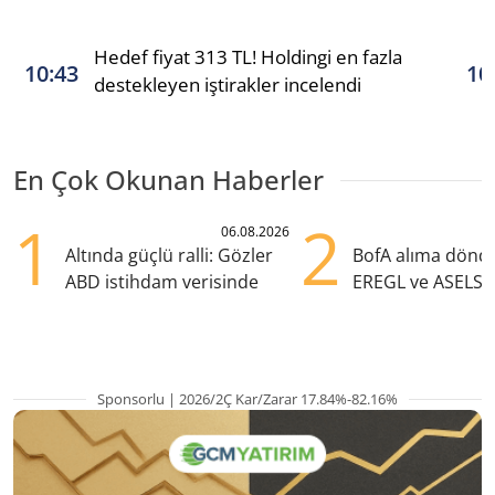
Hedef fiyat 313 TL! Holdingi en fazla
10:43
10
destekleyen iştirakler incelendi
En Çok Okunan Haberler
1
2
06.08.2026
Altında güçlü ralli: Gözler
BofA alıma dönd
ABD istihdam verisinde
EREGL ve ASELS 
eklendi
Sponsorlu | 2026/2Ç Kar/Zarar 17.84%-82.16%