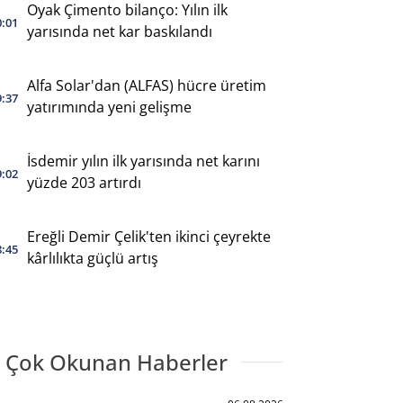
Oyak Çimento bilanço: Yılın ilk
0:01
yarısında net kar baskılandı
Alfa Solar'dan (ALFAS) hücre üretim
9:37
yatırımında yeni gelişme
İsdemir yılın ilk yarısında net karını
9:02
yüzde 203 artırdı
Ereğli Demir Çelik'ten ikinci çeyrekte
8:45
kârlılıkta güçlü artış
 Çok Okunan Haberler