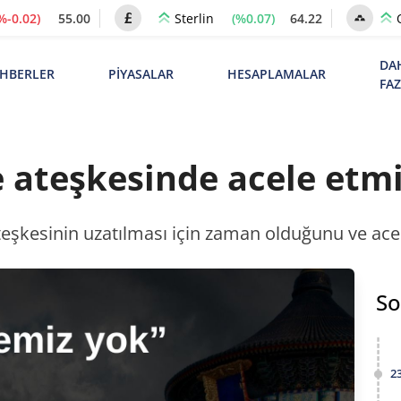
%-0.02)
55.00
(%0.07)
64.22
Sterlin
DA
HBERLER
PİYASALAR
HESAPLAMALAR
FA
fe ateşkesinde acele etm
teşkesinin uzatılması için zaman olduğunu ve acel
So
2