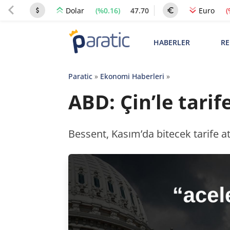
(%0.16)
47.70
(
Dolar
Euro
HABERLER
RE
Paratic
»
Ekonomi Haberleri
»
ABD: Çin’le tari
Bessent, Kasım’da bitecek tarife a