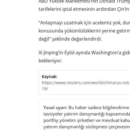
ABD Yüksek Mahkemesi’nin Donald Trump
tarifelerini iptal etmesinin ardından Çin’in
“Anlaşmayı uzatmak için acelemiz yok, durum
konusunda yükümlülüklerini yerine getir
değil” şeklinde değerlendirdi.
Xi Jinping’in Eylül ayında Washington’a g
bekleniyor.
Kaynak:
https://www.reuters.com/world/china/us-not-
19/
Yasal uyarı:
Bu haber sadece bilgilendirme a
tavsiyeler yatırım danışmanlığı kapsamında 
portföy yönetim şirketleri ve mevduat kabu
yatırım danışmanlığı sözleşmesi çerçevesin