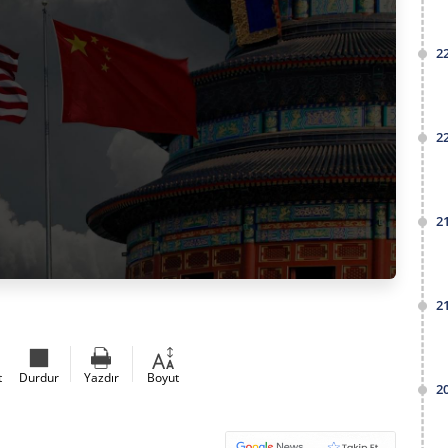
2
2
2
2
t
Durdur
Yazdır
Boyut
2