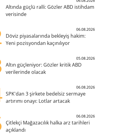
1
06.08.2026
Altında güçlü ralli: Gözler ABD istihdam
verisinde
2
06.08.2026
Döviz piyasalarında bekleyiş hakim:
Yeni pozisyondan kaçınılıyor
3
05.08.2026
Altın güçleniyor: Gözler kritik ABD
verilerinde olacak
4
06.08.2026
SPK'dan 3 şirkete bedelsiz sermaye
artırımı onayı: Lotlar artacak
5
06.08.2026
Çitlekçi Mağazacılık halka arz tarihleri
açıklandı