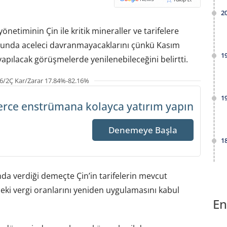
2
etiminin Çin ile kritik mineraller ve tarifelere
nusunda aceleci davranmayacaklarını çünkü Kasım
1
apılacak görüşmelerde yenilenebileceğini belirtti.
6/2Ç Kar/Zarar 17.84%-82.16%
1
erce enstrümana
kolayca yatırım yapın
Denemeye Başla
1
da verdiği demeçte Çin’in tarifelerin mevcut
eki vergi oranlarını yeniden uygulamasını kabul
En