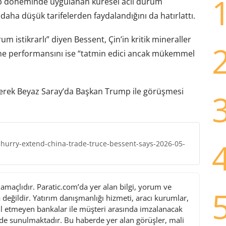
 döneminde uygulanan küresel acil durum
 daha düşük tarifelerden faydalandığını da hatırlattı.
 istikrarlı” diyen Bessent, Çin’in kritik mineraller
me performansını ise “tatmin edici ancak mükemmel
iderek Beyaz Saray’da Başkan Trump ile görüşmesi
hurry-extend-china-trade-truce-bessent-says-2026-05-
maçlıdır. Paratic.com’da yer alan bilgi, yorum ve
değildir. Yatırım danışmanlığı hizmeti, aracı kurumlar,
l etmeyen bankalar ile müşteri arasında imzalanacak
de sunulmaktadır. Bu haberde yer alan görüşler, mali