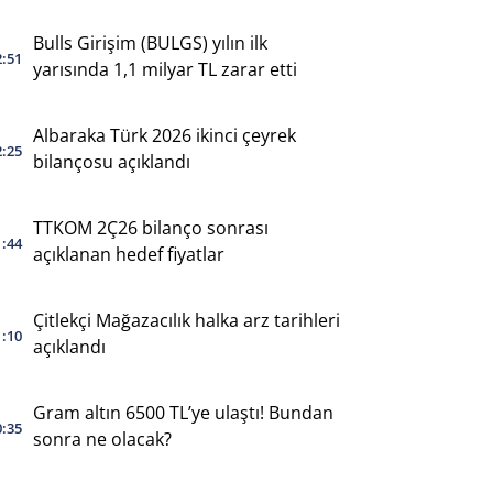
yaptı
Bulls Girişim (BULGS) yılın ilk
2:51
yarısında 1,1 milyar TL zarar etti
Albaraka Türk 2026 ikinci çeyrek
2:25
bilançosu açıklandı
TTKOM 2Ç26 bilanço sonrası
1:44
açıklanan hedef fiyatlar
Çitlekçi Mağazacılık halka arz tarihleri
1:10
açıklandı
Gram altın 6500 TL’ye ulaştı! Bundan
0:35
sonra ne olacak?