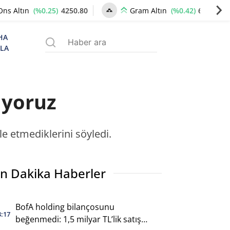
(%0.25)
4250.80
(%0.42)
6519.76
Ons Altın
Gram Altın
HA
ZLA
iyoruz
e etmediklerini söyledi.
n Dakika Haberler
BofA holding bilançosunu
3:17
beğenmedi: 1,5 milyar TL’lik satış