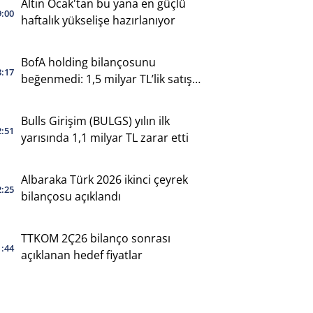
Altın Ocak'tan bu yana en güçlü
9:00
haftalık yükselişe hazırlanıyor
BofA holding bilançosunu
3:17
beğenmedi: 1,5 milyar TL’lik satış
yaptı
Bulls Girişim (BULGS) yılın ilk
2:51
yarısında 1,1 milyar TL zarar etti
Albaraka Türk 2026 ikinci çeyrek
2:25
bilançosu açıklandı
TTKOM 2Ç26 bilanço sonrası
1:44
açıklanan hedef fiyatlar