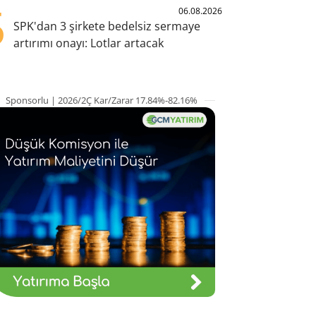
5
06.08.2026
SPK'dan 3 şirkete bedelsiz sermaye
artırımı onayı: Lotlar artacak
Sponsorlu | 2026/2Ç Kar/Zarar 17.84%-82.16%