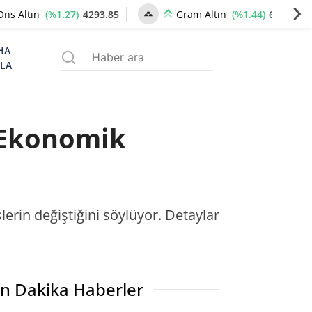
(%1.27)
4293.85
(%1.44)
6586.17
Ons Altın
Gram Altın
HA
ZLA
 Ekonomik
erin değiştiğini söylüyor. Detaylar
n Dakika Haberler