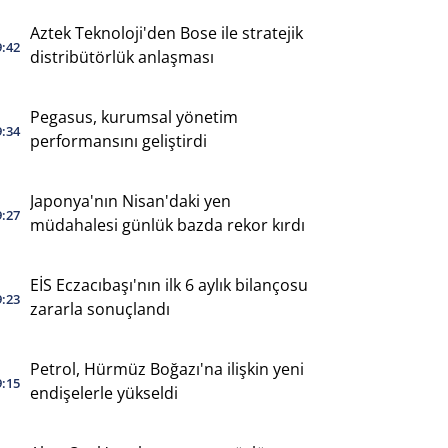
Aztek Teknoloji'den Bose ile stratejik
9:42
distribütörlük anlaşması
Pegasus, kurumsal yönetim
9:34
performansını geliştirdi
Japonya'nın Nisan'daki yen
9:27
müdahalesi günlük bazda rekor kırdı
EİS Eczacıbaşı'nın ilk 6 aylık bilançosu
9:23
zararla sonuçlandı
Petrol, Hürmüz Boğazı'na ilişkin yeni
9:15
endişelerle yükseldi