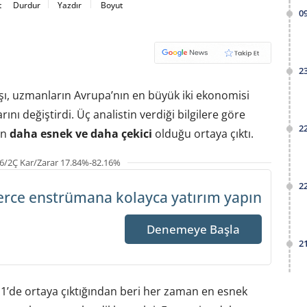
t
Durdur
Yazdır
Boyut
0
2
şı, uzmanların Avrupa’nın en büyük iki ekonomisi
ını değiştirdi. Üç analistin verdiği bilgilere göre
2
an
daha esnek ve daha çekici
olduğu ortaya çıktı.
6/2Ç Kar/Zarar 17.84%-82.16%
2
erce enstrümana
kolayca yatırım yapın
Denemeye Başla
2
11’de ortaya çıktığından beri her zaman en esnek