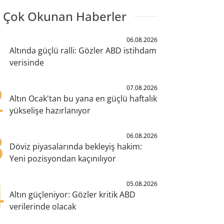
 Çok Okunan Haberler
1
06.08.2026
Altında güçlü ralli: Gözler ABD istihdam
verisinde
2
07.08.2026
Altın Ocak'tan bu yana en güçlü haftalık
yükselişe hazırlanıyor
3
06.08.2026
Döviz piyasalarında bekleyiş hakim:
Yeni pozisyondan kaçınılıyor
4
05.08.2026
Altın güçleniyor: Gözler kritik ABD
verilerinde olacak