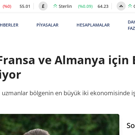
(%0)
55.01
(%0.09)
64.23
Sterlin
DA
HBERLER
PİYASALAR
HESAPLAMALAR
FA
 Fransa ve Almanya için
iyor
n, uzmanlar bölgenin en büyük iki ekonomisinde işl
So