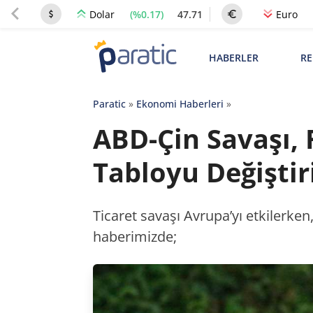
(%0.17)
47.71
Dolar
Euro
HABERLER
RE
Paratic
»
Ekonomi Haberleri
»
ABD-Çin Savaşı,
Tabloyu Değiştir
Ticaret savaşı Avrupa’yı etkilerke
haberimizde;