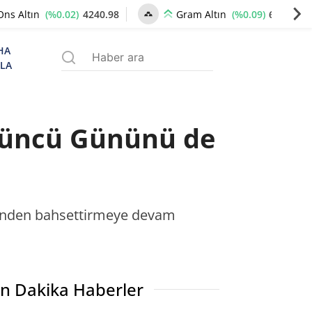
(%0.02)
4240.98
(%0.09)
6498.66
Ons Altın
Gram Altın
HA
ZLA
3’üncü Gününü de
endinden bahsettirmeye devam
n Dakika Haberler