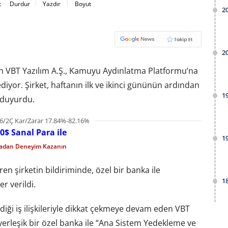
t
Durdur
Yazdır
Boyut
2
2
en VBT Yazılım A.Ş., Kamuyu Aydınlatma Platformu’na
ediyor. Şirket, haftanın ilk ve ikinci gününün ardından
1
 duyurdu.
6/2Ç Kar/Zarar 17.84%-82.16%
0$ Sanal Para ile
1
madan Deneyim Kazanın
en şirketin bildiriminde, özel bir banka ile
1
r verildi.
rdiği iş ilişkileriyle dikkat çekmeye devam eden VBT
 yerleşik bir özel banka ile “Ana Sistem Yedekleme ve