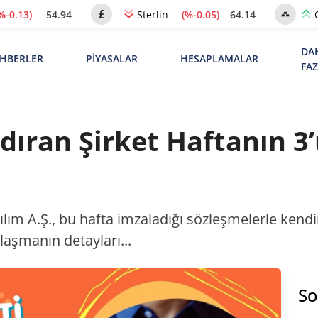
%-0.13)
54.94
(%-0.05)
64.14
Sterlin
DA
HBERLER
PİYASALAR
HESAPLAMALAR
FA
dıran Şirket Haftanın 
Yazılım A.Ş., bu hafta imzaladığı sözleşmelerle k
nlaşmanın detayları...
So