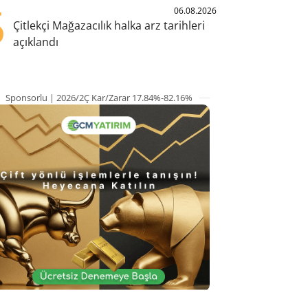
5
06.08.2026
Çitlekçi Mağazacılık halka arz tarihleri
açıklandı
Sponsorlu | 2026/2Ç Kar/Zarar 17.84%-82.16%