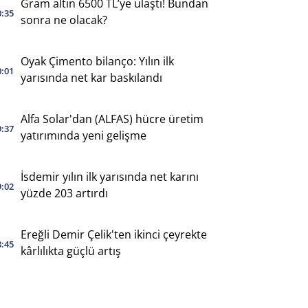
Gram altın 6500 TL’ye ulaştı! Bundan
0:35
sonra ne olacak?
Oyak Çimento bilanço: Yılın ilk
0:01
yarısında net kar baskılandı
Alfa Solar'dan (ALFAS) hücre üretim
9:37
yatırımında yeni gelişme
İsdemir yılın ilk yarısında net karını
9:02
yüzde 203 artırdı
Ereğli Demir Çelik'ten ikinci çeyrekte
8:45
kârlılıkta güçlü artış