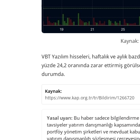
Kaynak:
VBT Yazılım hisseleri, haftalık ve aylık baz
yüzde 24,2 oranında zarar ettirmiş görülse
durumda.
Kaynak:
https://www.kap.org.tr/tr/Bildirim/1266720
Yasal uyarı:
Bu haber sadece bilgilendirme a
tavsiyeler yatırım danışmanlığı kapsamında 
portföy yönetim şirketleri ve mevduat kabu
yatırım danışmanlığı sözleşmesi çerçevesin