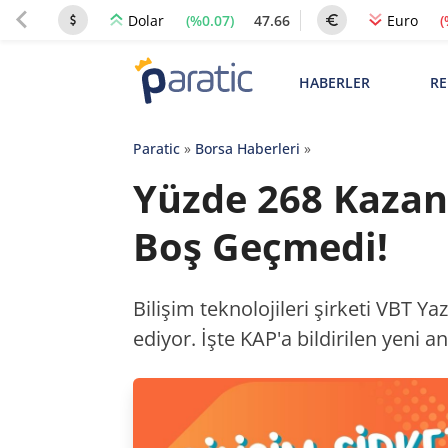
(%0.07)
47.66
(
Dolar
Euro
HABERLER
RE
Paratic
»
Borsa Haberleri
»
Yüzde 268 Kazan
Boş Geçmedi!
Bilişim teknolojileri şirketi VBT 
ediyor. İşte KAP'a bildirilen yeni a