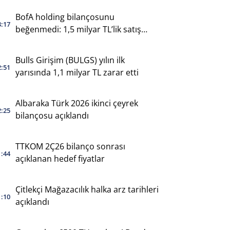
BofA holding bilançosunu
3:17
beğenmedi: 1,5 milyar TL’lik satış
yaptı
Bulls Girişim (BULGS) yılın ilk
2:51
yarısında 1,1 milyar TL zarar etti
Albaraka Türk 2026 ikinci çeyrek
2:25
bilançosu açıklandı
TTKOM 2Ç26 bilanço sonrası
1:44
açıklanan hedef fiyatlar
Çitlekçi Mağazacılık halka arz tarihleri
1:10
açıklandı