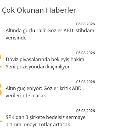
 Çok Okunan Haberler
1
06.08.2026
Altında güçlü ralli: Gözler ABD istihdam
verisinde
2
06.08.2026
Döviz piyasalarında bekleyiş hakim:
Yeni pozisyondan kaçınılıyor
3
05.08.2026
Altın güçleniyor: Gözler kritik ABD
verilerinde olacak
4
06.08.2026
SPK'dan 3 şirkete bedelsiz sermaye
artırımı onayı: Lotlar artacak