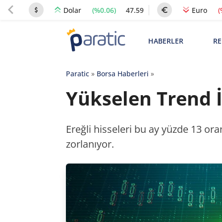
(%0.06)
47.59
(
Dolar
Euro
HABERLER
RE
Paratic
»
Borsa Haberleri
»
Yükselen Trend İ
Ereğli hisseleri bu ay yüzde 13 ora
zorlanıyor.