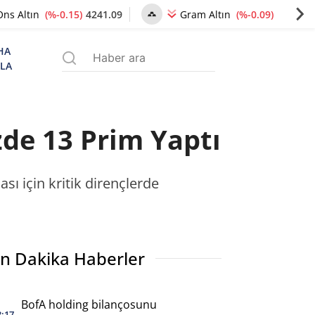
(%-0.15)
4241.09
(%-0.09)
6490.07
Ons Altın
Gram Altın
HA
ZLA
zde 13 Prim Yaptı
sı için kritik dirençlerde
n Dakika Haberler
BofA holding bilançosunu
3:17