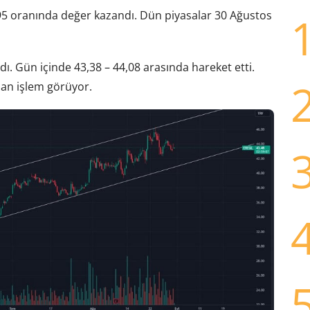
,95 oranında değer kazandı. Dün piyasalar 30 Ağustos
ı. Gün içinde 43,38 – 44,08 arasında hareket etti.
adan işlem görüyor.