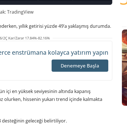
ak: TradingView
derken, yıllık getirisi yüzde 49’a yaklaşmış durumda.
6/2Ç Kar/Zarar 17.84%-82.16%
erce enstrümana
kolayca yatırım yapın
Denemeye Başla
n içi en yüksek seviyesinin altında kapanış
suz olurken, hissenin yukarı trend içinde kalmakta
desteğinin geleceği belirtiliyor.