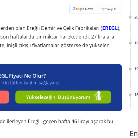
2
lerden olan Ereğli Demir ve Çelik Fabrikaları (
EREGL
),
son haftalarda bir miktar hareketlendi. 27 liralara
1
, inişli çıkışlı fiyatlamalar gösterse de yükselen
1
EGL Fiyatı Ne Olur?
için lütfen katılım sağlayınız.
1
Yükseleceğini Düşünüyorum
de ilerleyen Ereğli, geçen hafta 46 lirayı aşarak bu
En