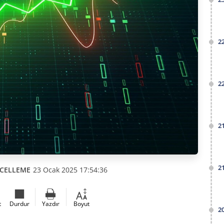
2
2
2
2
CELLEME
23 Ocak 2025 17:54:36
t
Durdur
Yazdır
Boyut
2