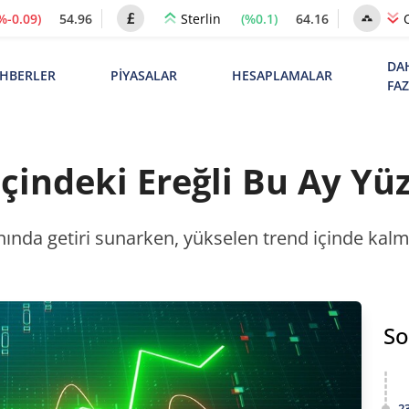
%-0.09)
54.96
(%0.1)
64.16
Sterlin
DA
HBERLER
PİYASALAR
HESAPLAMALAR
FA
çindeki Ereğli Bu Ay Yü
nında getiri sunarken, yükselen trend içinde kalma
So
2