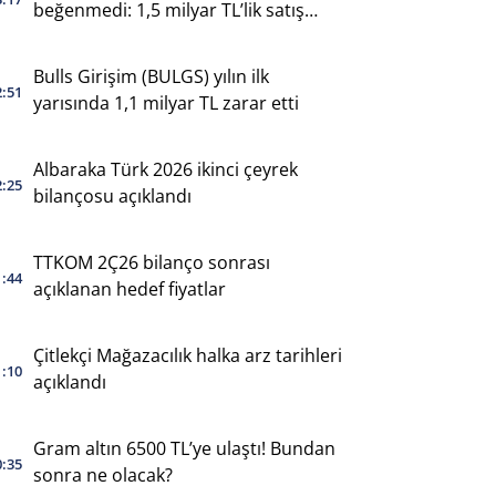
beğenmedi: 1,5 milyar TL’lik satış
yaptı
Bulls Girişim (BULGS) yılın ilk
2:51
yarısında 1,1 milyar TL zarar etti
Albaraka Türk 2026 ikinci çeyrek
2:25
bilançosu açıklandı
TTKOM 2Ç26 bilanço sonrası
1:44
açıklanan hedef fiyatlar
Çitlekçi Mağazacılık halka arz tarihleri
1:10
açıklandı
Gram altın 6500 TL’ye ulaştı! Bundan
0:35
sonra ne olacak?