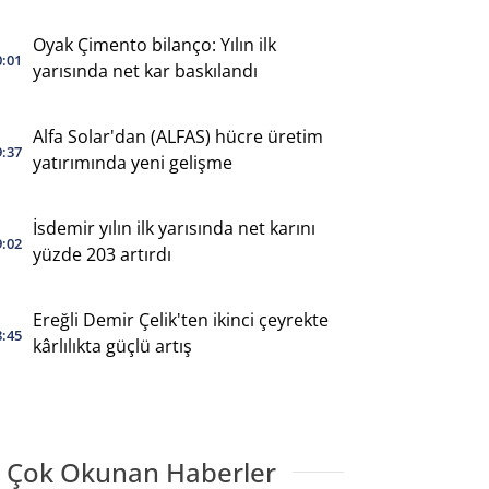
Oyak Çimento bilanço: Yılın ilk
0:01
yarısında net kar baskılandı
Alfa Solar'dan (ALFAS) hücre üretim
9:37
yatırımında yeni gelişme
İsdemir yılın ilk yarısında net karını
9:02
yüzde 203 artırdı
Ereğli Demir Çelik'ten ikinci çeyrekte
8:45
kârlılıkta güçlü artış
 Çok Okunan Haberler