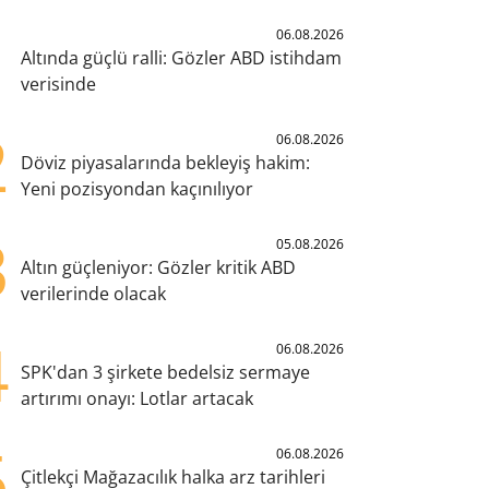
1
06.08.2026
Altında güçlü ralli: Gözler ABD istihdam
verisinde
2
06.08.2026
Döviz piyasalarında bekleyiş hakim:
Yeni pozisyondan kaçınılıyor
3
05.08.2026
Altın güçleniyor: Gözler kritik ABD
verilerinde olacak
4
06.08.2026
SPK'dan 3 şirkete bedelsiz sermaye
artırımı onayı: Lotlar artacak
5
06.08.2026
Çitlekçi Mağazacılık halka arz tarihleri