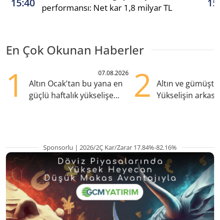
15:40
15
performansı: Net kar 1,8 milyar TL
En Çok Okunan Haberler
1
2
07.08.2026
Altın Ocak'tan bu yana en
Altın ve gümüşte s
güçlü haftalık yükselişe
Yükselişin arkası
hazırlanıyor
kritik etkenler
Sponsorlu | 2026/2Ç Kar/Zarar 17.84%-82.16%