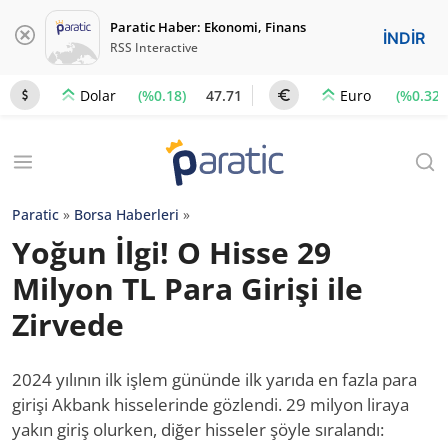
Paratic Haber: Ekonomi, Finans
İNDİR
RSS Interactive
(%0.18)
47.71
(%0.32)
Dolar
Euro
Paratic
»
Borsa Haberleri
»
Yoğun İlgi! O Hisse 29
Milyon TL Para Girişi ile
Zirvede
2024 yılının ilk işlem gününde ilk yarıda en fazla para
girişi Akbank hisselerinde gözlendi. 29 milyon liraya
yakın giriş olurken, diğer hisseler şöyle sıralandı: