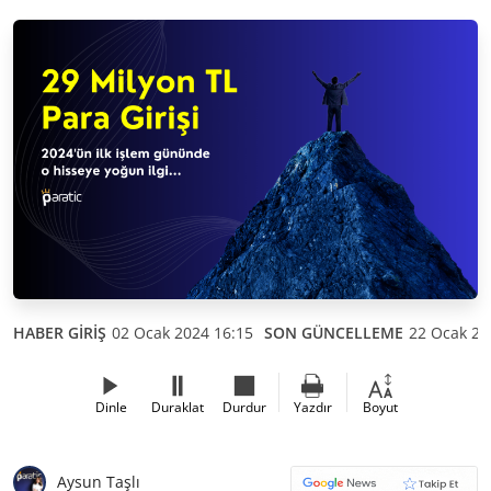
HABER GİRİŞ
02 Ocak 2024 16:15
SON GÜNCELLEME
22 Ocak 20
Dinle
Duraklat
Durdur
Yazdır
Boyut
Aysun Taşlı