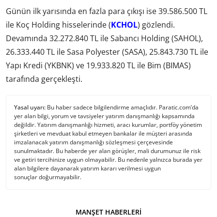
Günün ilk yarısında en fazla para çıkışı ise 39.586.500 TL
ile Koç Holding hisselerinde (
KCHOL
) gözlendi.
Devamında 32.272.840 TL ile Sabancı Holding (SAHOL),
26.333.440 TL ile Sasa Polyester (SASA), 25.843.730 TL ile
Yapı Kredi (YKBNK) ve 19.933.820 TL ile Bim (BIMAS)
tarafında gerçekleşti.
Yasal uyarı:
Bu haber sadece bilgilendirme amaçlıdır. Paratic.com’da
yer alan bilgi, yorum ve tavsiyeler yatırım danışmanlığı kapsamında
değildir. Yatırım danışmanlığı hizmeti, aracı kurumlar, portföy yönetim
şirketleri ve mevduat kabul etmeyen bankalar ile müşteri arasında
imzalanacak yatırım danışmanlığı sözleşmesi çerçevesinde
sunulmaktadır. Bu haberde yer alan görüşler, mali durumunuz ile risk
ve getiri tercihinize uygun olmayabilir. Bu nedenle yalnızca burada yer
alan bilgilere dayanarak yatırım kararı verilmesi uygun
sonuçlar doğurmayabilir.
MANŞET HABERLERI